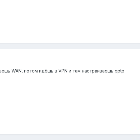
аешь WAN, потом идёшь в VPN и там настраиваешь pptp