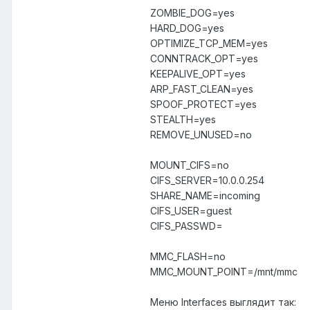
ZOMBIE_DOG=yes
HARD_DOG=yes
OPTIMIZE_TCP_MEM=yes
CONNTRACK_OPT=yes
KEEPALIVE_OPT=yes
ARP_FAST_CLEAN=yes
SPOOF_PROTECT=yes
STEALTH=yes
REMOVE_UNUSED=no
MOUNT_CIFS=no
CIFS_SERVER=10.0.0.254
SHARE_NAME=incoming
CIFS_USER=guest
CIFS_PASSWD=
MMC_FLASH=no
MMC_MOUNT_POINT=/mnt/mmc
Меню Interfaces выглядит так: