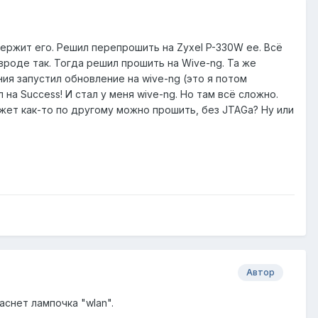
ержит его. Решил перепрошить на Zyxel P-330W ee. Всё
 вроде так. Тогда решил прошить на Wive-ng. Та же
ния запустил обновление на wive-ng (это я потом
на Success! И стал у меня wive-ng. Но там всё сложно.
ожет как-то по другому можно прошить, без JTAGa? Ну или
Автор
аснет лампочка "wlan".