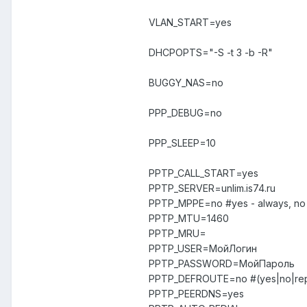
VLAN_START=yes
DHCPOPTS="-S -t 3 -b -R"
BUGGY_NAS=no
PPP_DEBUG=no
PPP_SLEEP=10
PPTP_CALL_START=yes
PPTP_SERVER=unlim.is74.ru
PPTP_MPPE=no #yes - always, no -
PPTP_MTU=1460
PPTP_MRU=
PPTP_USER=МойЛогин
PPTP_PASSWORD=МойПароль
PPTP_DEFROUTE=no #(yes|no|rep
PPTP_PEERDNS=yes