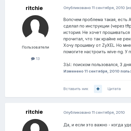
ritchie
Опубликовано
11 сентября, 2010
(и
Вопсчем проблема такая, есть A
сделал по инструкции (через tft
история. Не хочет прошиваться 
прочитал, что так крайне не ре
Хочу прошивку от ZyXEL. Но мне
Пользователи
помогите настроить wive-ng. У
13
З.Ы.: поиском пользовался, 3 дн
Изменено
11 сентября, 2010
польз
Вставить ник
Цитата
ritchie
Опубликовано
11 сентября, 2010
Да, и если это важно - когда у