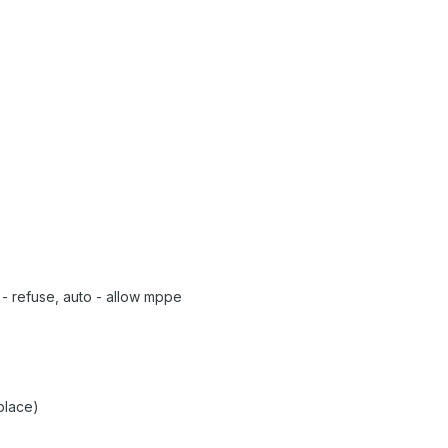
 refuse, auto - allow mppe
lace)