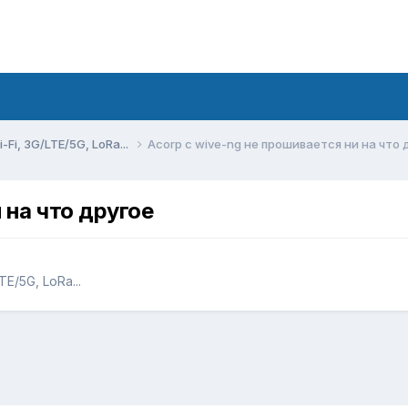
Fi, 3G/LTE/5G, LoRa...
Acorp с wive-ng не прошивается ни на что 
 на что другое
E/5G, LoRa...