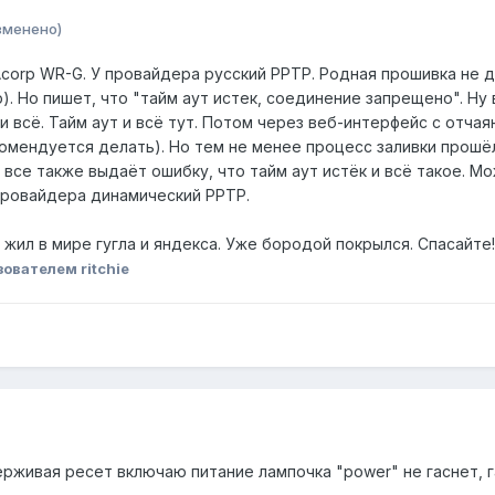
зменено)
corp WR-G. У провайдера русский PPTP. Родная прошивка не д
p). Но пишет, что "тайм аут истек, соединение запрещено". Ну
и всё. Тайм аут и всё тут. Потом через веб-интерфейс с отчая
комендуется делать). Но тем не менее процесс заливки прошёл 
 все также выдаёт ошибку, что тайм аут истёк и всё такое. М
 провайдера динамический PPTP.
я жил в мире гугла и яндекса. Уже бородой покрылся. Спасайте!
ователем ritchie
держивая ресет включаю питание лампочка "power" не гаснет, г