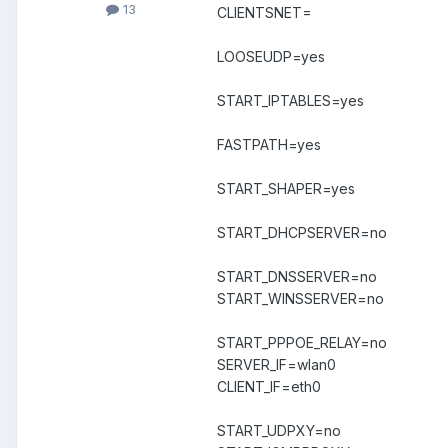
13
CLIENTSNET=
LOOSEUDP=yes
START_IPTABLES=yes
FASTPATH=yes
START_SHAPER=yes
START_DHCPSERVER=no
START_DNSSERVER=no
START_WINSSERVER=no
START_PPPOE_RELAY=no
SERVER_IF=wlan0
CLIENT_IF=eth0
START_UDPXY=no