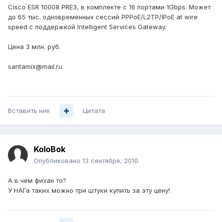
Cisco ESR 10008 PRE3, в комплекте с 16 портами 1Gbps. Может
до 65 тыс. одновременных сессий PPPoE/L2TP/IPoE at wire
speed с поддержкой Intelligent Services Gateway.
Цена 3 млн. руб.
santamix@mail.ru
Вставить ник
Цитата
KoloBok
Опубликовано
13 сентября, 2010
А в чем фихан то?
У НАГа таких можно три штуки купить за эту цену!