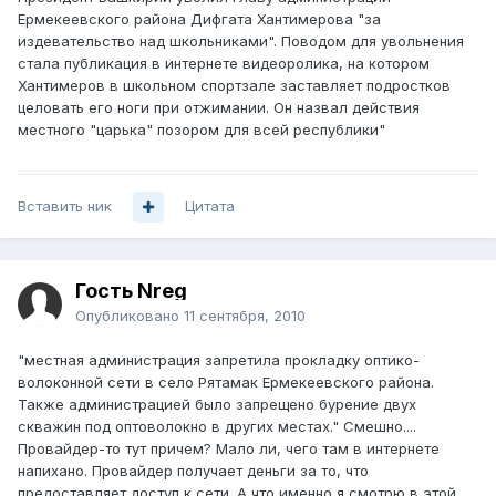
Ермекеевского района Дифгата Хантимерова "за
издевательство над школьниками". Поводом для увольнения
стала публикация в интернете видеоролика, на котором
Хантимеров в школьном спортзале заставляет подростков
целовать его ноги при отжимании. Он назвал действия
местного "царька" позором для всей республики"
Вставить ник
Цитата
Гость Nreg
Опубликовано
11 сентября, 2010
"местная администрация запретила прокладку оптико-
волоконной сети в село Рятамак Ермекеевского района.
Также администрацией было запрещено бурение двух
скважин под оптоволокно в других местах." Смешно....
Провайдер-то тут причем? Мало ли, чего там в интернете
напихано. Провайдер получает деньги за то, что
предоставляет доступ к сети. А что именно я смотрю в этой