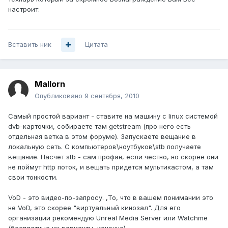
настроит.
Вставить ник
Цитата
Mallorn
Опубликовано
9 сентября, 2010
Самый простой вариант - ставите на машину с linux системой
dvb-карточки, собираете там getstream (про него есть
отдельная ветка в этом форуме). Запускаете вещание в
локальную сеть. С компьютеров\ноутбуков\stb получаете
вещание. Насчет stb - сам профан, если честно, но скорее они
не поймут http поток, и вещать придется мультикастом, а там
свои тонкости.
VoD - это видео-по-запросу. ,То, что в вашем понимании это
не VoD, это скорее "виртуальный кинозал". Для его
организации рекомендую Unreal Media Server или Watchme