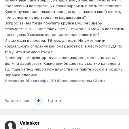
Возник еще один вопрос, кардшаринг, в частности есть много
приложений позволяющих транслировать в сеть телеконтент.
Каким лучше воспользоваться для организации моей схемы,
при условии использования кардшаринга?
Вопрос зачем тогда покупать крутые DVB ресиверы
стоимостью 10К - бесконечность. Если за 5 К можно поставить
полноценный компьютер со всеми вытекающими?
И еще один вопросец, ТВ-модуляторы. Не смог найти
нормального описания как они работают, в частности судя по
тому, что я увидел схема
"ресивер - модулятор- куча телевизоров - все счастливы"
должна заработать. Какие они бывают на сколько каналов и
т.д. поделитесь инфой пожалуйста или ткните носом в ссылку.
Заранее спасибо.
Изменено
14 сентября, 2010
пользователем Gishu
Вставить ник
Цитата
Valaskor