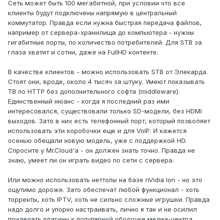
Сеть может быть 100 мегабитной, при условии что все
клиенты будут подключены напрямую в центральный
коммутатор. Правда если нужна быстрая передача файлов,
например от сервера-хранилища до компьютера - нужны
гигабитные порты, по количество потребителей. Для STB за
глаза хватит и сотни, даже на FullHD контенте.
В качестве клиентов - можно использовать STB от Элекарда.
Стоят они, вроде, около 4 тысяч за штуку. Умеют показывать
ТВ по HTTP без дополнительного софта (middleware).
Единственный нюанс - когда я последний раз ими
интересовался, существовали только SD-модели, без HDMI
выходов. Зато в них есть телефонный порт, который позволяет
использовать эти коробочки еще и для VoIP. И кажется
осенью обещали новую модель, уже с поддержкой HD.
Спросите у Mr.Cloud'a - он должен знать точно. Правда не
знаю, умеет ли он играть видео по сети с сервера.
Или можно использовать неттопы на базе nVidia Ion - но это
ощутимо дороже. Зато обеспечат любой функционал - хоть
торренты, хоть IPTV, хоть не сильно сложные игрушки. Правда
надо долго и упорно настраивать, лично я так и не осилил
приделать плагины к популярной оболочке медиа-центра