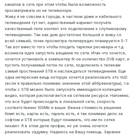
каналов в сеть при этом чтобы была возможность
просматривать их не телевизоре.
Живу я не совсем в городе, в частном доме и кабельного
телевидения тут нет, единственный вариант получать
качественный теле контент это подключение к спутниковому
телевидению. Так как дом достаточно большой и живу со
всей семьей, точек просмотра телепередач планируется 5-7.
Так вот вместо того чтобы плодить тарелки ресиверы и т.д.
возникла идея запустить вещание по сети. Итак что хочется,
хочется установить в компьютер N-ое количество DVB карт, и
пустить получаемый поток по сети, подключить к телекам
самый простенький STB и наслаждаться телевидением. Еще
одна интересная вещь которую хочется реализовать это VoD
(если я правильно понимаю значение этой аббревиатуры), т.е.
чтобы с STB можно было запускать имеющуюся колекцию
видео, которая располагается на сетевом ресурсе. Напомню,
что все будет происходить в локальной сети, скорость
соответственно 100Мb и выше. Важна стоимость решения.
Комп есть, карты есть, тарель есть, я так понимаю дело за
софтом и STB которые будут понимать, что им по сетке
пихают. Я в этом деле профан, но уж очень хочется
реализовать задумку. Надеюсь на Вашу помощь. Заранее