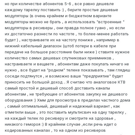
но при количестве абонентов 5-6 , все равно дешевле
каждому тарелку поставить :) , берите простые дешевые
модуляторы (в очень крайнем и бюджетном варианте
модуляторы можно не брать , а использовать "встроенные "
модуляторы в ресиверы , они правда полное гуано , но если
их достаточно разнести по частоте , то более-менее работать
будет ) , настраиваете их на частоту пониже , например в
нижний кабельный диапазон (штоб потери в кабеле при
передаче на большое расстояние были ниже ) ставите нужное
количество самых дешевых спутниковых приемников ,
настраиваете и вещаете , абонентам даже покупать ничаго не
нужно , все будет на "родном" телеке показывать , там глядиш
соседи подтянутся , и возможно ваше "предприятие" будет
приносить не большой доход .. Я считаю что аналоговое КТВ
самый простой и дешевый способ доставить каналы
абонентам , не требующее от абонентов закупку не дешевого
оборудования :) Хмм для просмотра в пределах частного дома
, самый оптимальный, дешевый и надежный вариант , как
отметили выше , это поставить мультисвич на одну тарелку ,
на каждый телек по ресиверу и смотрите на здоровье ,
никакого гемороя :) В крайнем случае ,если речь идет о
кодированных каналах , то на одном из ресиверов