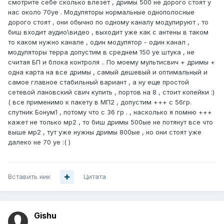
смотрите себе сколько влезет , дримы 500 не дорого стоят у
нас около 70уе . Модуляторы нормальные однополосные
дорого стоят , они обычно по одному каналу модулируют , то
биш входит аудио\видео , выходит уже как с антены в таком
то каком нужно канале , один модулятор - один канал ,
модуляторы терра допустим в среднем 150 уе штука , не
считая БП и блока контроля .. По моему мультисвич + дримы +
одна карта на все дримы , самый дешевый и оптимальный и
самое главное стабильный вариант , а ну еще простой
сетевой лановский свич купить , портов на 8 , стоит копейки :)
( все применимо к пакету в МП2 , допустим +++ с 56гр.
спутник Бонум1 , потому что с 36 гр . , насколько я помню +++
кажет не только мр2 , то биш дримы 500ые не потянут все что
выше мр2 , тут уже нужны дримы 800ые , но они стоят уже
далеко не 70 уе :( )
Вставить ник
Цитата
Gishu