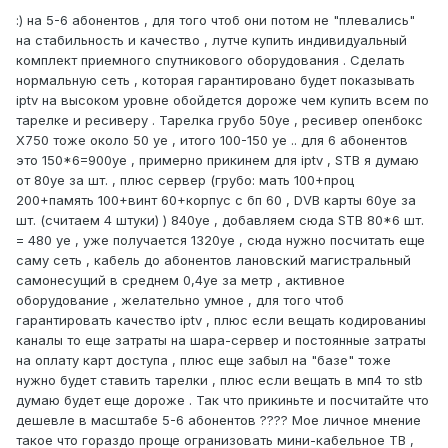
:) на 5-6 абонентов , для того чтоб они потом не "плевались"
на стабильность и качество , лутче купить индивидуальный
комплект приемного спутникового оборудования . Сделать
нормальную сеть , которая гарантировано будет показывать
iptv на высоком уровне обойдется дороже чем купить всем по
тарелке и ресиверу . Тарелка грубо 50уе , ресивер опенбокс
Х750 тоже около 50 уе , итого 100-150 уе .. для 6 абонентов
это 150*6=900уе , примерно прикинем для iptv , STB я думаю
от 80уе за шт. , плюс сервер (грубо: мать 100+проц
200+память 100+винт 60+корпус с бп 60 , DVB карты 60уе за
шт. (считаем 4 штуки) ) 840уе , добавляем сюда STB 80*6 шт.
= 480 уе , уже получается 1320уе , сюда нужно посчитать еще
саму сеть , кабель до абонентов лановский магистральный
самонесущий в среднем 0,4уе за метр , активное
оборудование , желательно умное , для того чтоб
гарантировать качество iptv , плюс если вещать кодированиы
каналы то еще затраты на шара-сервер и постоянные затраты
на оплату карт доступа , плюс еще забыл на "базе" тоже
нужно будет ставить тарелки , плюс если вещать в мп4 то stb
думаю будет еще дороже . Так что прикиньте и посчитайте что
дешевле в масштабе 5-6 абонентов ???? Мое личное мнение
такое что гораздо проще огранизовать мини-кабельное ТВ ,