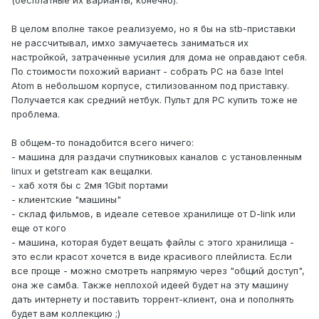
(бесплатные их варианты, конечно).
В целом вполне такое реализуемо, но я бы на stb-приставки
не рассчитывал, имхо замучаетесь заниматься их
настройкой, затраченные усилия для дома не оправдают себя.
По стоимости похожий вариант - собрать PC на базе Intel
Atom в небольшом корпусе, стилизованном под приставку.
Получается как средний нетбук. Пульт для PC купить тоже не
проблема.
В общем-то понадобится всего ничего:
- машина для раздачи спутниковых каналов с установленным
linux и getstream как вещалки.
- хаб хотя бы с 2мя 1Gbit портами
- клиентские "машины"
- склад фильмов, в идеале сетевое хранилище от D-link или
еще от кого
- машина, которая будет вещать файлы с этого хранилища -
это если красот хочется в виде красивого плейлиста. Если
все проще - можно смотреть напрямую через "общий доступ",
она же самба. Также неплохой идеей будет на эту машину
дать интернету и поставить торрент-клиент, она и пополнять
будет вам коллекцию ;)