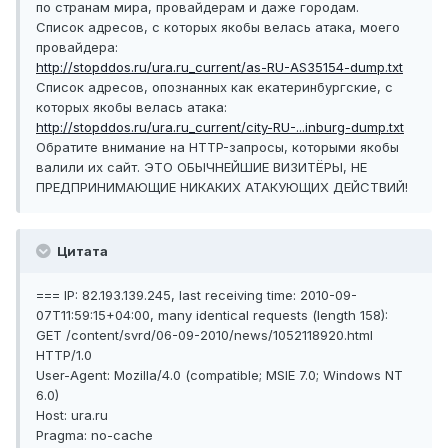
по странам мира, провайдерам и даже городам.
Список адресов, с которых якобы велась атака, моего
провайдера:
http://stopddos.ru/ura.ru_current/as-RU-AS35154-dump.txt
Список адресов, опознанных как екатеринбургские, с
которых якобы велась атака:
http://stopddos.ru/ura.ru_current/city-RU-...inburg-dump.txt
Обратите внимание на HTTP-запросы, которыми якобы
валили их сайт. ЭТО ОБЫЧНЕЙШИЕ ВИЗИТЁРЫ, НЕ
ПРЕДПРИНИМАЮЩИЕ НИКАКИХ АТАКУЮЩИХ ДЕЙСТВИЙ!
Цитата
=== IP: 82.193.139.245, last receiving time: 2010-09-
07T11:59:15+04:00, many identical requests (length 158):
GET /content/svrd/06-09-2010/news/1052118920.html
HTTP/1.0
User-Agent: Mozilla/4.0 (compatible; MSIE 7.0; Windows NT
6.0)
Host: ura.ru
Pragma: no-cache