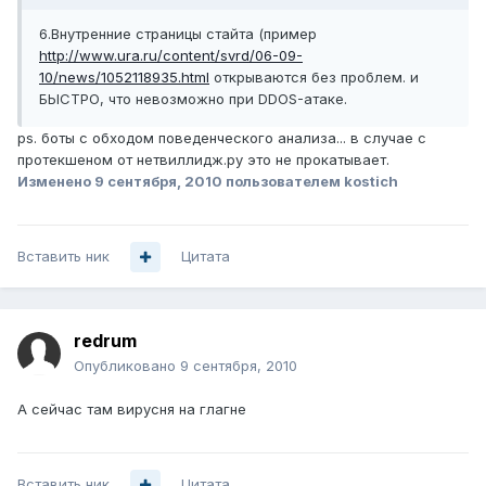
6.Внутренние страницы стайта (пример
http://www.ura.ru/content/svrd/06-09-
10/news/1052118935.html
открываются без проблем. и
БЫСТРО, что невозможно при DDOS-атаке.
ps. боты с обходом поведенческого анализа... в случае с
протекшеном от нетвиллидж.ру это не прокатывает.
Изменено
9 сентября, 2010
пользователем kostich
Вставить ник
Цитата
redrum
Опубликовано
9 сентября, 2010
А сейчас там вирусня на глагне
Вставить ник
Цитата