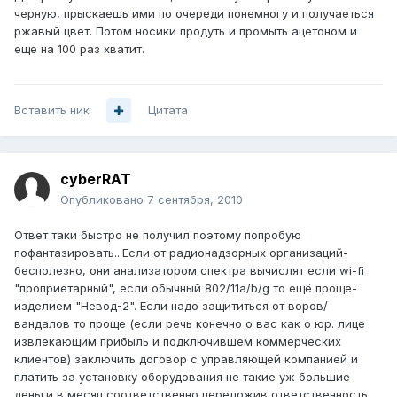
черную, прыскаешь ими по очереди понемногу и получаеться
ржавый цвет. Потом носики продуть и промыть ацетоном и
еще на 100 раз хватит.
Вставить ник
Цитата
cyberRAT
Опубликовано
7 сентября, 2010
Ответ таки быстро не получил поэтому попробую
пофантазировать...Если от радионадзорных организаций-
бесполезно, они анализатором спектра вычислят если wi-fi
"проприетарный", если обычный 802/11a/b/g то ещё проще-
изделием "Невод-2". Если надо защититься от воров/
вандалов то проще (если речь конечно о вас как о юр. лице
извлекающим прибыль и подключившем коммерческих
клиентов) заключить договор с управляющей компанией и
платить за установку оборудования не такие уж большие
деньги в месяц,соответственно переложив ответственность