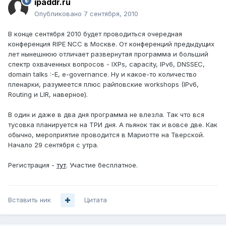
ipaddr.ru
Опубликовано
7 сентября, 2010
В конце сентября 2010 будет проводиться очередная
конференция RIPE NCC в Москве. От конференций предыдущих
лет нынешнюю отличает развернутая программа и больший
спектр охваченных вопросов - IXPs, capacity, IPv6, DNSSEC,
domain talks :-E, e-governance. Ну и какое-то количество
пленарки, разумеется плюс райповские workshops (IPv6,
Routing и LIR, наверное).
В один и даже в два дня программа не влезла. Так что вся
тусовка планируется на ТРИ дня. А пьянок так и вовсе две. Как
обычно, мероприятие проводится в Мариотте на Тверской.
Начало 29 сентября с утра.
Регистрация -
тут
. Участие бесплатное.
Вставить ник
Цитата