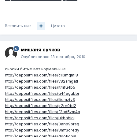
Вставить ник
Цитата
мишаня сучков
Опубликовано
13 сентября, 2010
сноски битые вот нормальные
http://depositfiles.com/files/cli3mqm18
http://depositfiles.com/files/v82smgatl
http://depositfiles.com/files/lt4ifu4b5
http://depositfiles.com/files/u44egubbi
http://depositfiles.com/files/llicmztv3
http://depositfiles.com/files/jr2rn0fd2
http://depositfiles.com/files/f2qd5zm4b
http://depositfiles.com/files/ukbahiolj
http://depositfiles.com/files/3anp9prsq
http://depositfiles.com/files/8mf3dredy
http://depositfiles.com/files/doofjcosl