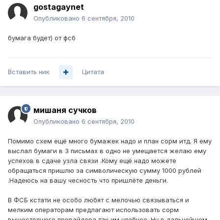
gostagaynet
Опубликовано
6 сентября, 2010
бумага будет) от фсб
Вставить ник
Цитата
мишаня сучков
Опубликовано
6 сентября, 2010
Помимо схем ещё много бумажек надо и план сорм итд. Я ему
выслал бумаги в 3 письмах в одно не умещается желаю ему
успехов в сдаче узла связи .Кому ещё надо можете
обращаться пришлю за символическую сумму 1000 рублей
.Надеюсь на вашу чесность что пришлёте деньги.
В ФСБ кстати не особо любят с мелочью связываться и
мелким операторам предлагают использовать сорм
вышестоящего провайдера так им удобнее. Ну в дальнейшем