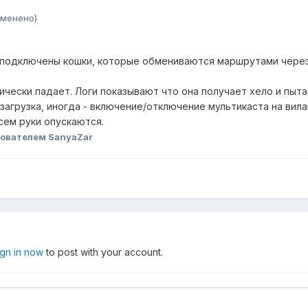
зменено)
о подключены кошки, которые обмениваются маршрутами чере
чески падает. Логи показывают что она получает хело и пытае
загрузка, иногда - включение/отключение мультикаста на вила
сем руки опускаются.
ователем SanyaZar
ign in now
to post with your account.