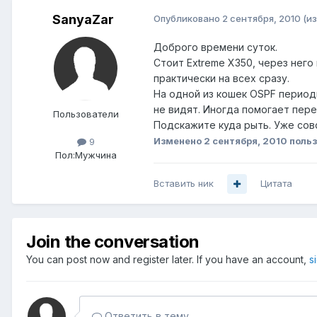
SanyaZar
Опубликовано
2 сентября, 2010
(и
Доброго времени суток.
Стоит Extreme Х350, через нег
практически на всех сразу.
На одной из кошек OSPF периоди
не видят. Иногда помогает пере
Пользователи
Подскажите куда рыть. Уже сов
Изменено
2 сентября, 2010
польз
9
Пол:
Мужчина
Вставить ник
Цитата
Join the conversation
You can post now and register later. If you have an account,
s
Ответить в тему...