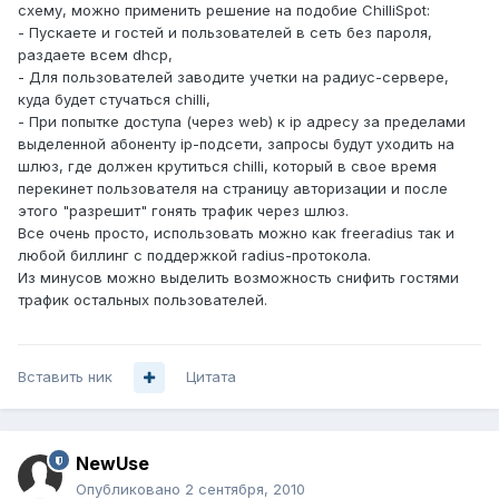
схему, можно применить решение на подобие ChilliSpot:
- Пускаете и гостей и пользователей в сеть без пароля,
раздаете всем dhcp,
- Для пользователей заводите учетки на радиус-сервере,
куда будет стучаться chilli,
- При попытке доступа (через web) к ip адресу за пределами
выделенной абоненту ip-подсети, запросы будут уходить на
шлюз, где должен крутиться chilli, который в свое время
перекинет пользователя на страницу авторизации и после
этого "разрешит" гонять трафик через шлюз.
Все очень просто, использовать можно как freeradius так и
любой биллинг с поддержкой radius-протокола.
Из минусов можно выделить возможность снифить гостями
трафик остальных пользователей.
Вставить ник
Цитата
NewUse
Опубликовано
2 сентября, 2010