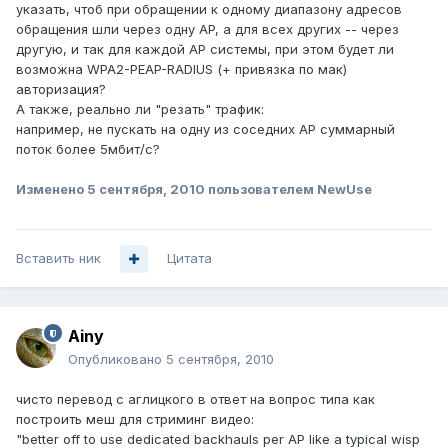
указать, чтоб при обращении к одному диапазону адресов
обращения шли через одну AP, а для всех других -- через
другую, и так для каждой AP системы, при этом будет ли
возможна WPA2-PEAP-RADIUS (+ привязка по мак)
авторизация?
А также, реально ли "резать" трафик:
например, не пускать на одну из соседних AP суммарный
поток более 5мбит/с?
Изменено
5 сентября, 2010
пользователем NewUse
Вставить ник
Цитата
Ainy
Опубликовано
5 сентября, 2010
чисто перевод с аглицкого в ответ на вопрос типа как
построить меш для стриминг видео:
"better off to use dedicated backhauls per AP like a typical wisp