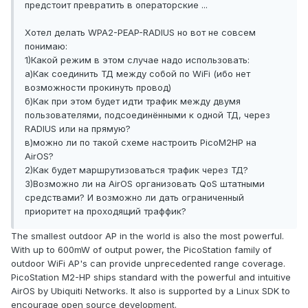
предстоит превратить в операторские ...
Хотел делать WPA2-PEAP-RADIUS но вот не совсем
понимаю:
1)Какой режим в этом случае надо использовать:
а)Как соединить ТД между собой по WiFi (ибо нет
возможности прокинуть провод)
б)Как при этом будет идти трафик между двумя
пользователями, подсоединёнными к одной ТД, через
RADIUS или на прямую?
в)можно ли по такой схеме настроить PicoM2HP на
AirOS?
2)Как будет маршрутизоваться трафик через ТД?
3)Возможно ли на AirOS организовать QoS штатными
средствами? И возможно ли дать ограниченный
приоритет на проходящий траффик?
The smallest outdoor AP in the world is also the most powerful.
With up to 600mW of output power, the PicoStation family of
outdoor WiFi AP's can provide unprecedented range coverage.
PicoStation M2-HP ships standard with the powerful and intuitive
AirOS by Ubiquiti Networks. It also is supported by a Linux SDK to
encourage open source development.