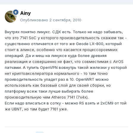
Ainy
Опубликовано
2 сентября, 2010
Внутрях понятно линукс. СДК есть. Только не надо забывать,
что это 7141 SoC у которого производительность скажем так -
существенно отличается от того же Geode LX-800, который
стоит в аликсе, особенно что касается процессороемких
операций. Да и меш на линуксе куда более древняя
реализация и совершенно не факт, что совместимая с AirOS
патчами. А тулить OpenVPN вовнутрь такой железки у которой
нет криптоакселератора нормального - то там точно
проиводительность упадет раз в 10. OpenWRT можно
использовать как базовый слой для своей сборки, но
платформу всеж таки лучше выбирать более
производительную чем Atheros 7141 (7х4х).
Если надо вписаться в сотку - можно RS взять и 2хCM9 от той
же UBNT, но там будет 7161 уже.