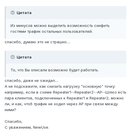
Цитата
Из минусов можно выделить возможность снифить
гостями трафик остальных пользователей.
спасибо, думаю это не страшно....
Цитата
То, что Вы описали возможно будет работать.
спасибо, даже не ожидал....
А не подскажите, как снизить нагрузку "основную" точку:
например, если в схеме Repeater1--Repeater2--AP--Шлюз есть
пара клиентов, подключенных к Repeater1 и Repeater2, можно
ли, и как, чтоб трафик не ходил через AP при связи между
ними?
Спасибо,
С уважением, NewUse.