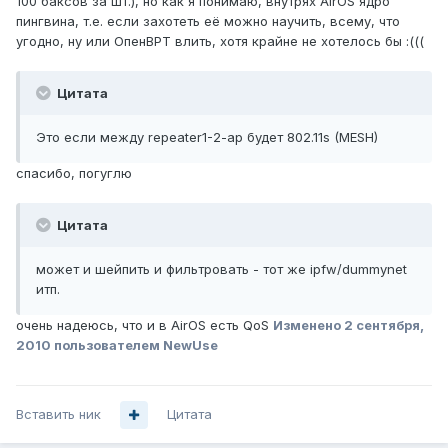
100 баксов за шт.), но как я понимаю, внутрях AirOS ядро
пингвина, т.е. если захотеть её можно научить, всему, что
угодно, ну или ОпенВРТ влить, хотя крайне не хотелось бы :(((
Цитата
Это если между repeater1-2-ap будет 802.11s (MESH)
спасибо, погуглю
Цитата
может и шейпить и фильтровать - тот же ipfw/dummynet
итп.
очень надеюсь, что и в AirOS есть QoS
Изменено
2 сентября,
2010
пользователем NewUse
Вставить ник
Цитата