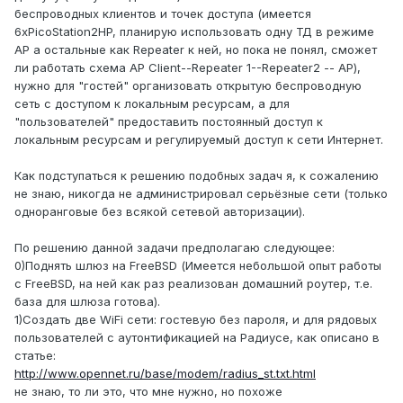
беспроводных клиентов и точек доступа (имеется
6хPicoStation2HP, планирую использовать одну ТД в режиме
AP а остальные как Repeater к ней, но пока не понял, сможет
ли работать схема AP Client--Repeater 1--Repeater2 -- AP),
нужно для "гостей" организовать открытую беспроводную
сеть с доступом к локальным ресурсам, а для
"пользователей" предоставить постоянный доступ к
локальным ресурсам и регулируемый доступ к сети Интернет.
Как подступаться к решению подобных задач я, к сожалению
не знаю, никогда не администрировал серьёзные сети (только
одноранговые без всякой сетевой авторизации).
По решению данной задачи предполагаю следующее:
0)Поднять шлюз на FreeBSD (Имеется небольшой опыт работы
с FreeBSD, на ней как раз реализован домашний роутер, т.е.
база для шлюза готова).
1)Создать две WiFi сети: гостевую без пароля, и для рядовых
пользователей с аутонтификацией на Радиусе, как описано в
статье:
http://www.opennet.ru/base/modem/radius_st.txt.html
не знаю, то ли это, что мне нужно, но похоже