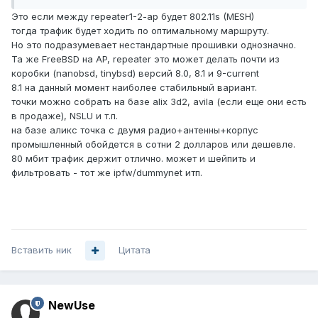
Это если между repeater1-2-ap будет 802.11s (MESH)
тогда трафик будет ходить по оптимальному маршруту.
Но это подразумевает нестандартные прошивки однозначно.
Та же FreeBSD на AP, repeater это может делать почти из
коробки (nanobsd, tinybsd) версий 8.0, 8.1 и 9-current
8.1 на данный момент наиболее стабильный вариант.
точки можно собрать на базе alix 3d2, avila (если еще они есть
в продаже), NSLU и т.п.
на базе аликс точка с двумя радио+антенны+корпус
промышленный обойдется в сотни 2 долларов или дешевле.
80 мбит трафик держит отлично. может и шейпить и
фильтровать - тот же ipfw/dummynet итп.
Вставить ник
Цитата
NewUse