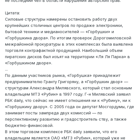
не последний чел в области нарушения авторских прав.
Цитата:
Силовые структуры намерены остановить работу двух
крупнейших столичных центров по продаже электроники,
бытовой техники и медианосителей — «Горбушки» и
«Горбушкина двора». По итогам проверок Дорогомиловской
межрайонной прокуратуры в этих комплексах была выявлена
торговля контрафактной продукцией. Наибольший объем
пиратских дисков был изъят на территории «Ля Ля Парка» в
«Горбушкином дворе».
...
По данным участников рынка, «Горбушка» принадлежит
предпринимателю Гранту Григоряну, а «Горбушкин двор» —
структурам Александра Милявского, который стал основным
владельцем МТЗ «Рубин» в 1997 году. Г-н Милявский заявил
РБК daily, что сейчас не имеет отношения ни к «Рубину», ни к
«Горбушкину двору». С 2005 года он депутат Мосгордумы, где
занимает посты зампреда двух комиссий — по
перспективному развитию и градостроитель ству, а также
бюджетно-финансовой.
В этом торговом комплексе РБК daily заявили, что его
владельцем является ОАО «МТЗ «Рубин», который уже не