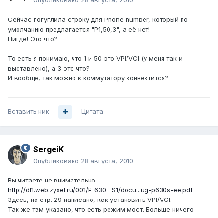
Опубликовано
28 августа, 2010
Сейчас погуглила строку для Phone number, который по
умолчанию предлагается "P1,50,3", а её нет!
Нигде! Это что?
То есть я понимаю, что 1 и 50 это VPI/VCI (у меня так и
выставлено), а 3 это что?
И вообще, так можно к коммутатору коннектится?
Вставить ник
Цитата
SergeiK
Опубликовано
28 августа, 2010
Вы читаете не внимательно.
http://dl1.web.zyxel.ru/001/P-630--S1/docu...ug-p630s-ee.pdf
Здесь, на стр. 29 написано, как установить VPI/VCI.
Так же там указано, что есть режим мост. Больше ничего