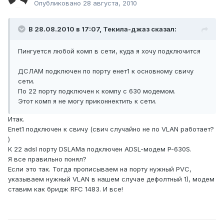
Опубликовано
28 августа, 2010
В 28.08.2010 в 17:07, Текила-джаз сказал:
Пингуется любой комп в сети, куда я хочу подключится
ДСЛАМ подключен по порту енет1 к основному свичу
сети.
По 22 порту подключен к компу с 630 модемом.
Этот комп я не могу приконнектить к сети.
Итак.
Enet1 подключен к свичу (свич случайно не по VLAN работает?
)
К 22 adsl порту DSLAMa подключен ADSL-модем P-630S.
Я все правильно понял?
Если это так. Тогда прописываем на порту нужный PVC,
указываем нужный VLAN в нашем случае дефолтный 1), модем
ставим как бридж RFC 1483. И все!