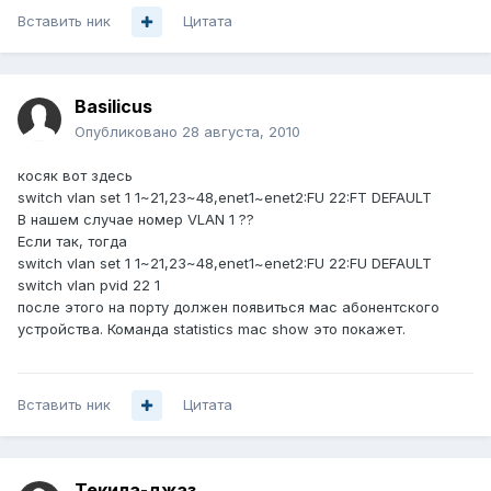
Вставить ник
Цитата
Basilicus
Опубликовано
28 августа, 2010
косяк вот здесь
switch vlan set 1 1~21,23~48,enet1~enet2:FU 22:FT DEFAULT
В нашем случае номер VLAN 1 ??
Если так, тогда
switch vlan set 1 1~21,23~48,enet1~enet2:FU 22:FU DEFAULT
switch vlan pvid 22 1
после этого на порту должен появиться мас абонентского
устройства. Команда statistics mac show это покажет.
Вставить ник
Цитата
Текила-джаз