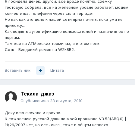
Я посидела денек, другой, все вроде понятно, схемку
тестовую собрала, все на железном уровне работает, модем
коннектитца, телефония через сплиттер идет.
Но как как это дело к нашей сети приаттачить, пока ума не
приложу...
Как поднять аутентификацию пользователей и назначить ее по
портам.
Там все на АТМовских терминах, я в этом ноль.
Сеть - Виндовый домен на W2k8R2.
Вставить ник
Цитата
Текила-джаз
Опубликовано
28 августа, 2010
Доку всю скачала и прочла.
К сожалению русской доки по моей прошивке V3.53(ABQ.0) |
11/26/2007 нет, но есть англ., тоже в общем неплохо...