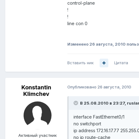
control-plane
!
!
line con 0
Изменено
26 августа, 2010
польз
Вставить ник
Цитата
Konstantin
Опубликовано
26 августа, 2010
Klimchev
В 25.08.2010 в 23:27, rusla
interface FastEthernet0/1
no switchport
ip address 172.16.17.77 255.255.
Активный участник
no ip route-cache