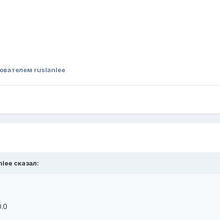
ователем ruslanlee
nlee сказал:
0.0