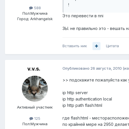
!
588
Пол:
Мужчина
Это перевести в nni
Город:
Arkhangelsk
ЗЫ. не правильно это - вешать 
Вставить ник
Цитата
v.v.s.
Опубликовано
26 августа, 2010
(и
>> подскажите пожалуйста как у
ip http server
ip http authentication local
ip http path flash:html
Активный участник
где flash:html - месторасполож
125
Пол:
Мужчина
по крайней мере на 2950 делает