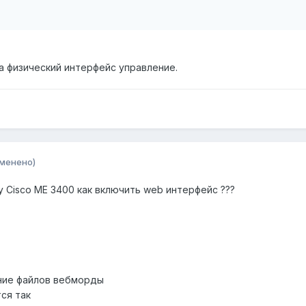
на физический интерфейс управление.
зменено)
 Cisco ME 3400 как включить web интерфейс ???
ение файлов вебморды
ся так