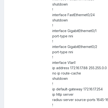
shutdown
!
interface FastEthernet0/24
shutdown
!
interface GigabitEthernet0/1
port-type nni
!
interface GigabitEthernet0/2
port-type nni
!
interface Vlan1
ip address 172.16.17.88 255.255.0.0
no ip route-cache
shutdown
!
ip default-gateway 172.16.17.254
ip http server
radius-server source-ports 1645-1
!