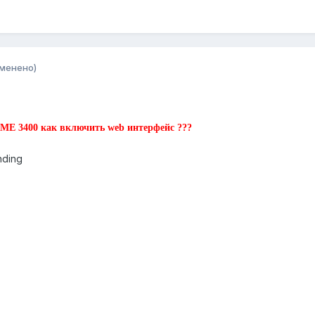
зменено)
 ME 3400 как включить web интерфейс ???
nding