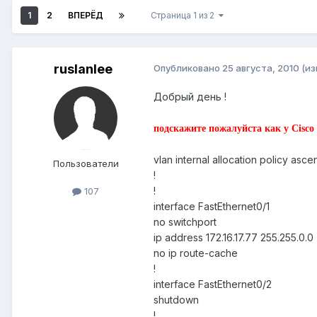
1
2
ВПЕРЁД
Страница 1 из 2
ruslanlee
Опубликовано
25 августа, 2010
(и
Добрый день !
подскажите пожалуйста как у Cisco
vlan internal allocation policy asce
Пользователи
!
!
107
interface FastEthernet0/1
no switchport
ip address 172.16.17.77 255.255.0.0
no ip route-cache
!
interface FastEthernet0/2
shutdown
!