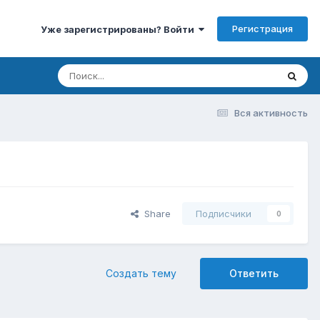
Регистрация
Уже зарегистрированы? Войти
Вся активность
Share
Подписчики
0
Создать тему
Ответить