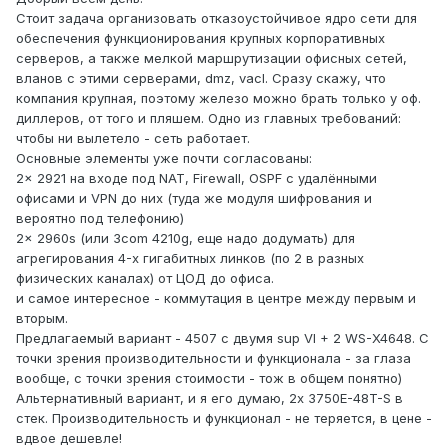
Стоит задача организовать отказоустойчивое ядро сети для
обеспечения функционирования крупных корпоративных
серверов, а также мелкой маршрутизации офисных сетей,
вланов с этими серверами, dmz, vacl. Сразу скажу, что
компания крупная, поэтому железо можно брать только у оф.
диллеров, от того и пляшем. Одно из главных требований:
чтобы ни вылетело - сеть работает.
Основные элементы уже почти согласованы:
2x 2921 на входе под NAT, Firewall, OSPF с удалёнными
офисами и VPN до них (туда же модуля шифрования и
вероятно под телефонию)
2x 2960s (или 3com 4210g, еще надо додумать) для
агрегирования 4-х гигабитных линков (по 2 в разных
физических каналах) от ЦОД до офиса.
и самое интересное - коммутация в центре между первым и
вторым.
Предлагаемый вариант - 4507 с двумя sup VI + 2 WS-X4648. С
точки зрения производительности и функционала - за глаза
вообще, с точки зрения стоимости - тож в общем понятно)
Альтернативный вариант, и я его думаю, 2х 3750E-48T-S в
стек. Производительность и функционал - не теряется, в цене -
вдвое дешевле!