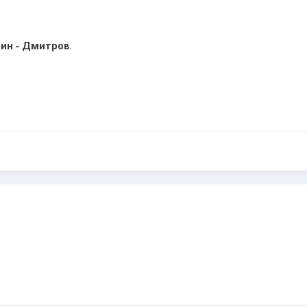
ин - Дмитров
.