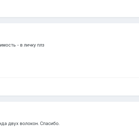
мость - в личку плз
да двух волокон. Спасибо.