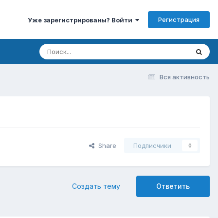
Регистрация
Уже зарегистрированы? Войти
Вся активность
Share
Подписчики
0
Создать тему
Ответить