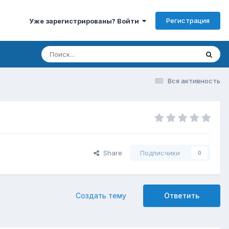
Регистрация
Уже зарегистрированы? Войти
Вся активность
Share
Подписчики
0
Создать тему
Ответить