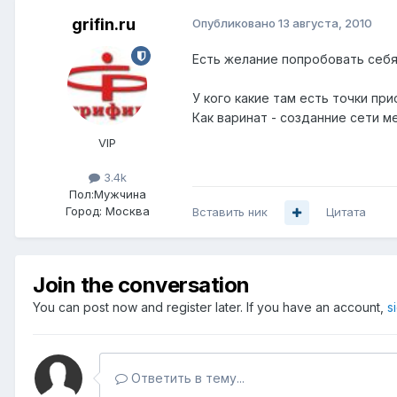
grifin.ru
Опубликовано
13 августа, 2010
Есть желание попробовать себя 
У кого какие там есть точки при
Как варинат - созданние сети м
VIP
3.4k
Пол:
Мужчина
Город:
Москва
Вставить ник
Цитата
Join the conversation
You can post now and register later. If you have an account,
s
Ответить в тему...