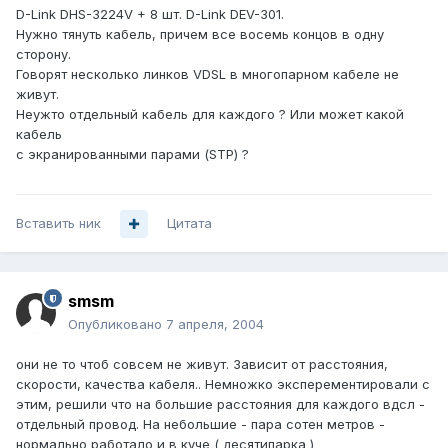
D-Link DHS-3224V + 8 шт. D-Link DEV-301.
Нужно тянуть кабель, причем все восемь концов в одну
сторону.
Говорят несколько линков VDSL в многопарном кабеле не
живут.
Неужто отдельный кабель для каждого ? Или может какой
кабель
с экранированными парами (STP) ?
Вставить ник
Цитата
smsm
Опубликовано
7 апреля, 2004
они не то чтоб совсем не живут. Зависит от расстояния,
скорости, качества кабеля.. Немножко эксперементировали с
этим, решили что на большие расстояния для каждого вдсл -
отдельный провод. На небольшие - пара сотен метров -
нормально работало и в куче ( десятипарка )