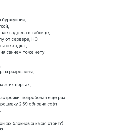
з буржуинии,
ткой,
ывает адреса в таблице,
пу от сервера, НО
ты не ходют,
ния свичем тоже нету.
,
орты разрешены,
а этих портах,
астройки, попробовал еще раз
прошивку 2.69 обновил софт,
.
ойках блокирвка какая стоит?)
??