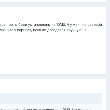
 все порты были установлены на 10Мб. А у меня на сетевой
че, час я парился, пока не догадался вручную на
го все порты были установлены на 10Мб. А у меня на