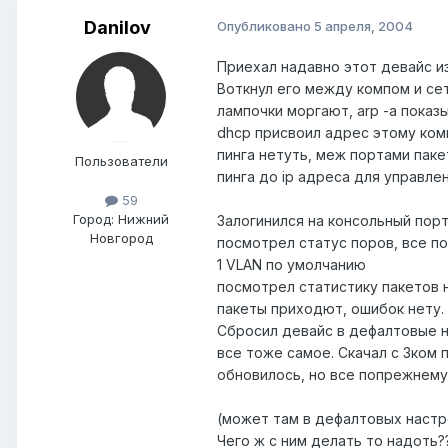
Danilov
Опубликовано
5 апреля, 2004
Приехал надавно этот девайс и
Воткнул его между компом и се
лампочки моргают, arp -a показ
dhcp присвоил адрес этому ком
пинга нетуть, меж портами паке
Пользователи
пинга до ip адреса для управле
59
Город:
Нижний
Залогинился на консольный порт
Новгород
посмотрел статус поров, все п
1 VLAN по умолчанию
посмотрел статистику пакетов н
пакеты приходют, ошибок нету.
Сбросил девайс в дефалтовые н
все тоже самое. Скачал с 3ком 
обновилось, но все попрежнему
(может там в дефалтовых настр
Чего ж с ним делать то надоть?