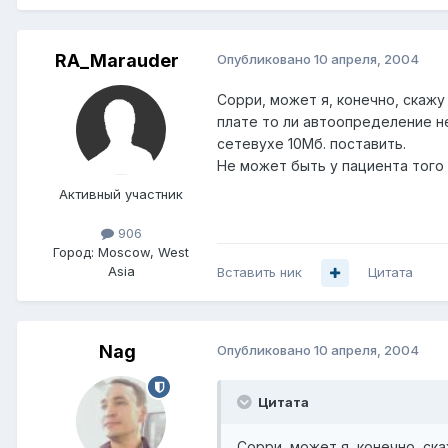
RA_Marauder
Опубликовано
10 апреля, 2004
Сорри, может я, конечно, скажу
плате то ли автоопределение не
сетевухе 10Мб. поставить.
Не может быть у пациента того
Активный участник
906
Город:
Moscow, West
Asia
Вставить ник
Цитата
Nag
Опубликовано
10 апреля, 2004
Цитата
Сорри, может я, конечно, ска