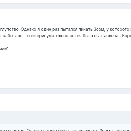
 глупство. Однако я один раз пытался пинать 3сом, у которого
 работало, то ли принудительно сотня была выставлена... Коро
 же?
жу глупство. Однако я один раз пытался пинать 3сом, у которо