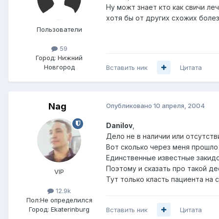
Ну можт знает кто как свичи леч
хотя бы от других схожих болез
Пользователи
59
Город:
Нижний
Новгород
Вставить ник
Цитата
Nag
Опубликовано
10 апреля, 2004
Danilov
,
Дело не в наличии или отсутств
Вот сколько через меня прошло 
Единственные известные закидо
Поэтому и сказать про такой деф
VIP
Тут только класть пациента на с
12.9k
Пол:
Не определился
Город:
Ekaterinburg
Вставить ник
Цитата