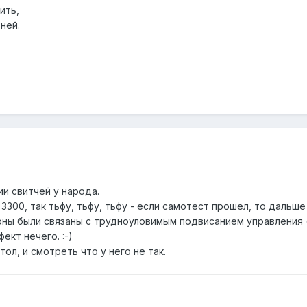
ить,
ней.
ии свитчей у народа.
3300, так тьфу, тьфу, тьфу - если самотест прошел, то дальше
ны были связаны с трудноуловимым подвисанием управления (и
ект нечего. :-)
тол, и смотреть что у него не так.