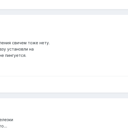
ления свичем тоже нету.
азу установли на
 не пингуется.
елезки
....