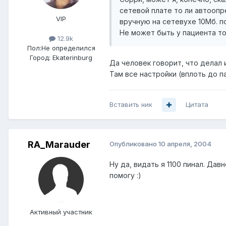
сетевой плате то ли автоопре
VIP
вручную на сетевухе 10Мб. п
Не может быть у пациента т
12.9k
Пол:
Не определился
Город:
Ekaterinburg
Да человек говорит, что делал
Там все настройки (вплоть до па
Вставить ник
Цитата
RA_Marauder
Опубликовано
10 апреля, 2004
Ну да, видать я 1100 пинал. Да
помогу :)
Активный участник