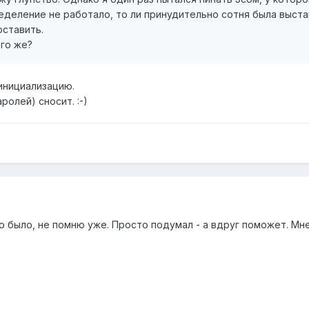
деление не работало, то ли принудительно сотня была выставл
оставить.
ого же?
 инициализацию.
ролей) сносит. :-)
вно было, не помню уже. Просто подумал - а вдруг поможет. М