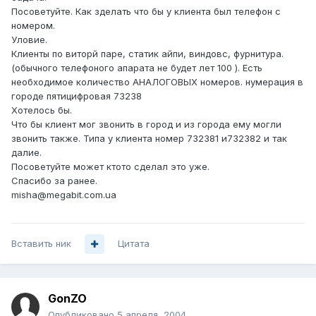
Посоветуйте. Как зделать что бы у клиента был телефон с
номером.
Уловие.
Клиенты по виторй паре, статик айпи, виндовс, фурнитура.
(обычного телефоного апарата не будет лет 100 ). Есть
необходимое количество АНАЛОГОВЫХ номеров. нумерация в
городе пятицифровая 73238
Хотелось бы.
Что бы клиент мог звонить в город и из города ему могли
звонить также. Типа у клиента номер 732381 и732382 и так
далие.
Посоветуйте может ктото сделал это уже.
Спасибо за ранее.
misha@megabit.com.ua
Вставить ник
Цитата
GonZO
Опубликовано
5 апреля, 2004