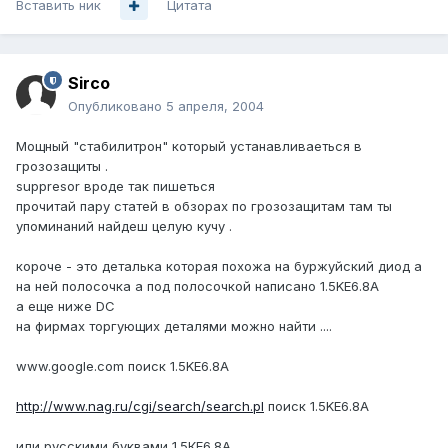
Вставить ник
Цитата
Sirco
Опубликовано
5 апреля, 2004
Мощный "стабилитрон" который устанавливаеться в
грозозащиты .
suppresor вроде так пишеться
прочитай пару статей в обзорах по грозозащитам там ты
упоминаний найдеш целую кучу .
короче - это деталька которая похожа на буржуйский диод а
на ней полосочка а под полосочкой написано 1.5KE6.8A
а еще ниже DC
на фирмах торгующих деталями можно найти ....
www.google.com поиск 1.5KE6.8A
http://www.nag.ru/cgi/search/search.pl
поиск 1.5KE6.8A
или русскими буквами 1.5КЕ6.8А