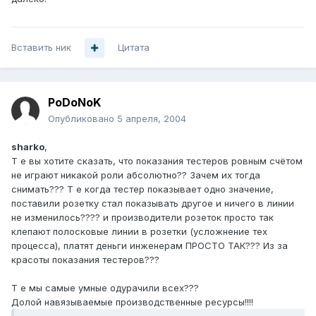
Вставить ник
Цитата
PoDoNoK
Опубликовано
5 апреля, 2004
sharko
,
Т е вы хотите сказать, что показания тестеров ровным счётом
не играют никакой роли абсолютно?? Зачем их тогда
снимать??? Т е когда тестер показывает одно значение,
поставили розетку стал показывать другое и ничего в линии
не изменилось???? и производители розеток просто так
клепают полосковые линии в розетки (усложнение тех
процесса), платят деньги инженерам ПРОСТО ТАК??? Из за
красоты показания тестеров???
Т е мы самые умные одурачили всех???
Долой навязываемые производственные ресурсы!!!!