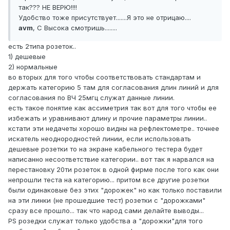
так??? НЕ ВЕРЮ!!!!
Удобство тоже присутствует.......Я это не отрицаю....
avm
, С Высока смотришь........
есть 2типа розеток..
1) дешевые
2) нормальные
во вторых для того чтобы соответствовать стандартам и
держать категорию 5 там для согласования длин линий и для
согласования по ВЧ 25мгц служат данные линии.
есть такое понятие как ассиметрия так вот для того чтобы ее
избежать и уравнивают длину и прочие параметры линии..
кстати эти недачеты хорошо видны на рефлектометре.. точнее
искатель неоднородностей линии, если использовать
дешевые розетки то на экране кабельного тестера будет
написанно несоответствие категории.. вот так я нарвался на
перестановку 20ти розеток в одной фирме после того как они
непрошли теста на категорию... притом все другие розетки
были одинаковые без этих "дорожек" но как только поставили
на эти линки (не прошедшие тест) розетки с "дорожками"
сразу все прошло... так что народ сами делайте выводы...
PS розедки служат только удобства а "дорожки"для того