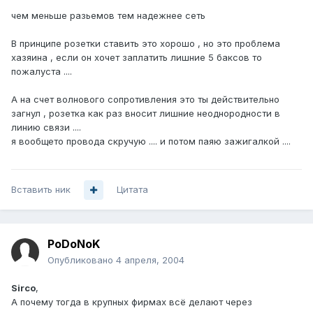
чем меньше разьемов тем надежнее сеть
В принципе розетки ставить это хорошо , но это проблема
хазяина , если он хочет заплатить лишние 5 баксов то
пожалуста ....
А на счет волнового сопротивления это ты действительно
загнул , розетка как раз вносит лишние неоднородности в
линию связи ....
я вообщето провода скручую .... и потом паяю зажигалкой ....
Вставить ник
Цитата
PoDoNoK
Опубликовано
4 апреля, 2004
Sirco
,
А почему тогда в крупных фирмах всё делают через