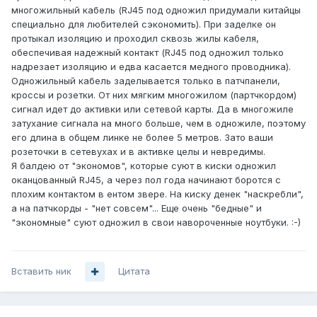
многожильный кабель (RJ45 под одножил придумали китайцы
специально для любителей сэкономить). При заделке он
протыкал изоляцию и проходил сквозь жилы кабеля,
обеспечивая надежный контакт (RJ45 под одножил только
надрезает изоляцию и едва касается медного проводника).
Одножильный кабель заделывается только в патчпанели,
кроссы и розетки. От них мягким многожилом (партчкордом)
сигнал идет до активки или сетевой карты. Да в многожиле
затухание сигнала на много больше, чем в одножиле, поэтому
его длина в общем линке не более 5 метров. Зато ваши
розеточки в сетевухах и в активке целы и невредимы.
Я балдею от "экономов", которые суют в киски одножил
оканцованный RJ45, а через пол года начинают боротся с
плохим контактом в ентом звере. На киску денек "наскребли",
а на патчкорды - "нет совсем"... Еще очень "бедные" и
"экономные" суют одножил в свои навороченные ноутбуки. :-)
Вставить ник
Цитата