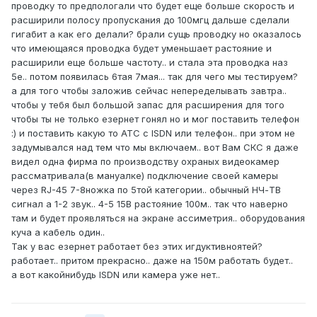
проводку то предпологали что будет еще больше скорость и
расширили полосу пропускания до 100мгц дальше сделали
гигабит а как его делали? брали сущь проводку но оказалось
что имеющаяся проводка будет уменьшает растояние и
расширили еще больше частоту.. и стала эта проводка наз
5е.. потом появилась 6тая 7мая... так для чего мы тестируем?
а для того чтобы заложив сейчас непеределывать завтра..
чтобы у тебя был большой запас для расширения для того
чтобы ты не только езернет гонял но и мог поставить телефон
:) и поставить какую то АТС с ISDN или телефон.. при этом не
задумывался над тем что мы включаем.. вот Вам СКС я даже
видел одна фирма по производству охраных видеокамер
рассматривала(в мануалке) подключение своей камеры
через RJ-45 7-8ножка по 5той категории.. обычный НЧ-ТВ
сигнал а 1-2 звук.. 4-5 15В растояние 100м.. так что наверно
там и будет проявляться на экране ассиметрия.. оборудования
куча а кабель один..
Так у вас езернет работает без этих игдуктивноятей?
работает.. притом прекрасно.. даже на 150м работать будет..
а вот какойнибудь ISDN или камера уже нет..