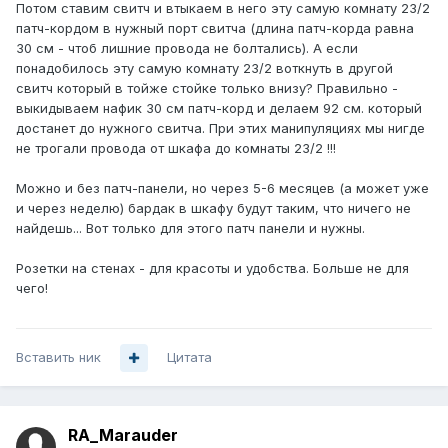
Потом ставим свитч и втыкаем в него эту самую комнату 23/2
патч-кордом в нужный порт свитча (длина патч-корда равна
30 см - чтоб лишние провода не болтались). А если
понадобилось эту самую комнату 23/2 воткнуть в другой
свитч который в тойже стойке только внизу? Правильно -
выкидываем нафик 30 см патч-корд и делаем 92 см. который
достанет до нужного свитча. При этих манипуляциях мы нигде
не трогали провода от шкафа до комнаты 23/2 !!!
Можно и без патч-панели, но через 5-6 месяцев (а может уже
и через неделю) бардак в шкафу будут таким, что ничего не
найдешь... Вот только для этого патч панели и нужны.
Розетки на стенах - для красоты и удобства. Больше не для
чего!
Вставить ник
Цитата
RA_Marauder