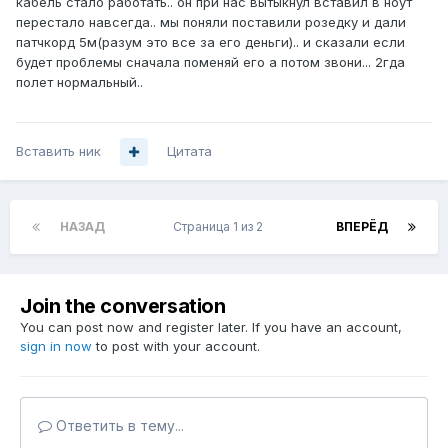
кабель стало работать.. он при нас вытыкнул вставил в ноут
перестало навсегда.. мы поняли поставили розедку и дали
патчкорд 5м(разум это все за его деньги).. и сказали если
будет проблемы сначала поменяй его а потом звони... 2гда
полет нормальный..
Вставить ник
Цитата
НАЗАД
Страница 1 из 2
ВПЕРЁД
Join the conversation
You can post now and register later. If you have an account,
sign in now
to post with your account.
Ответить в тему...