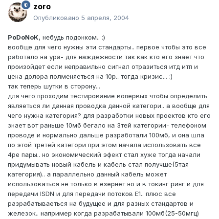
zoro
Опубликовано
5 апреля, 2004
PoDoNoK
, небудь подонком.. :)
вообще для чего нужны эти стандарты.. первое чтобы это все
работало на ура- для наждежности так как кто его знает что
произойдет если неправильно сигнал отразиться итд итп и
цена долора полменяеться на 10р.. тогда кризис... :)
так теперь шутки в сторону...
для чего проходим тестирование вопервых чтобы определить
являеться ли данная проводка данной категори.. а вообще для
чего нужна категория? для разработки новых проектов кто его
знает вот раньше 10мб бегало на 3тей категории- телефоном
проводе и нормально дальше разработали 100мб, и она шла
по этой третей категори при этом начала использовать все
4ре пары.. но экономический эфект стал хуже тогда начали
придумывать новый кабель и кабель стал получше(5тая
категория).. а параллельно данный кабель может
использоваться не только в езернет но и в токинг ринг и для
передачи ISDN и для передачи потоков Е1.. плюс все
разрабатываеться на будущее и для разных стандартов и
железок.. например когда разрабатывали 100мб(25-50мгц)