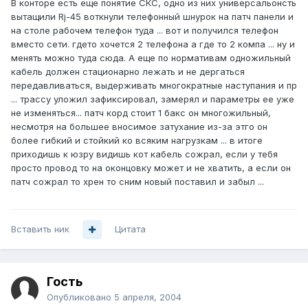
В конторе есть еще понятие СКС, одно из них универсальонсть
вытащили Rj-45 воткнули телефонный шнурок на патч панели и
на столе рабочем телефон туда ... вот и получился телефон
вместо сети. гдето хочется 2 телефона а где то 2 компа ... ну и
менять можно туда сюда. А еще по нормативам одножильный
кабель должен стационарно лежать и не дергаться
передавливаться, выдерживать многократные наступания и пр
... трассу уложил зафиксировал, замерял и параметры ее уже
не изменяться... патч корд стоит 1 бакс он многожильный,
несмотря на большее вносимое затухание из-за этго он
более гибкий и стойкий ко всяким нагрузкам ... в итоге
приходишь к юзру видишь кот кабель сожрал, если у тебя
просто провод то на оконцовку может и не хватить, а если он
патч сожрал то хрен то сним новый поставил и забыл ...
Вставить ник
Цитата
Гость
Опубликовано
5 апреля, 2004