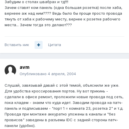
Забудим о столах швабрах и тд!!!!
Зачем ставят ком панель (одна большая розетка) после хаба,
вернеее аж над ним???? Ведь было бы проще просто провода
тянуть от хаба к рабочему месту, вернее к розетке рабочего
места... Зачем тогда это делают???
Вставить ник
Цитата
avm
Опубликовано
4 апреля, 2004
Слушай, завязывай давай с этой темой, объяснили же уже.
Для удобства кроссирования портов. Ну вот прикинь -
сделали в офисе ремонт, проложили новые провода под сеть,
пока кладем - знаем что куда идет. Заводим провода на патч-
панель и подписываем - "порт 1 = комната 23, розетка 2" и т.д.
Провода при монтаже аккуратно уложены в каналы и "без
провисов" заведены в разъемы IDC с задней стороны патч-
панели (удобно).