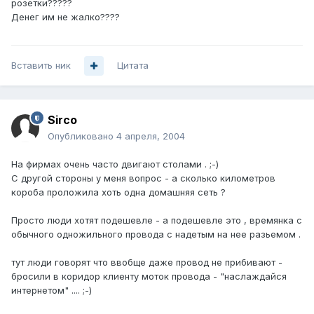
розетки?????
Денег им не жалко????
Вставить ник
Цитата
Sirco
Опубликовано
4 апреля, 2004
На фирмах очень часто двигают столами . ;-)
С другой стороны у меня вопрос - а сколько километров
короба проложила хоть одна домашняя сеть ?
Просто люди хотят подешевле - а подешевле это , времянка с
обычного одножильного провода с надетым на нее разьемом .
тут люди говорят что ввобще даже провод не прибивают -
бросили в коридор клиенту моток провода - "наслаждайся
интернетом" .... ;-)