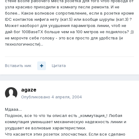
стене возле рабочего места розетка для того чтоб провода от
узла красиво приходили в комнату песле ремонта. И не
более... Какое волновое сопротивление, если в розетке кроме
IDC контактов нифига нету (кат.5) или вообще шурупы (кат.3) ?
Может наоборот для ухудшения параметров линии, чтоб не
дай бог 100BaseTX больше чем на 100 метров не поднялось? ;))
не морочте себе голову - это все просто для удобства (и
технологичности)...
Вставить ник
Цитата
agaze
Опубликовано
4 апреля, 2004
Мдааа....
Подонок, все то что ты описал есть _коммутация_! Любая
коммутация уменьшает механическую надежность линии и
ухудшает ее волновые характеристики.
Что касается этих розеток злосчастных. Если все сделано