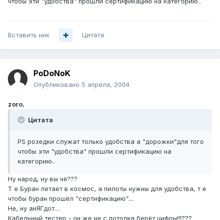
чтобы эти "удобства" прошли сертификацию на категорию..
Вставить ник
Цитата
PoDoNoK
Опубликовано
5 апреля, 2004
zoro
,
Цитата
PS розедки служат только удобства а "дорожки"для того
чтобы эти "удобства" прошли сертификацию на
категорию..
Ну народ, ну вы чё???
Т е Буран летает в космос, а пилоты нужны для удобства, т е
чтобы буран прошёл "сертификацию"....
Не, ну анЯГдот....
Кабельный тестер - он же не с потолка берёт цифры!!!???