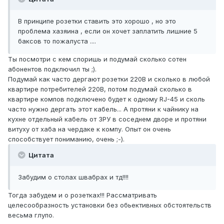
В принципе розетки ставить это хорошо , но это
проблема хазяина , если он хочет заплатить лишние 5
баксов то пожалуста ....
Ты посмотри с кем споришь и подумай сколько сотен
абонентов подключил ты ;).
Подумай как часто дергают розетки 220В и сколько в любой
квартире потребителей 220В, потом подумай сколько в
квартире компов подключено будет к одному RJ-45 и сколь
часто нужно дергать этот кабель... А протяни к чайнику на
кухне отдельный кабель от ЗРУ в соседнем дворе и протяни
витуху от хаба на чердаке к компу. Опыт он очень
способствует пониманию, очень ;-).
Цитата
Забудим о столах швабрах и тд!!!!
Тогда забудем и о розетках!!! Рассматривать
целесообразность установки без обьективных обстоятельств
весьма глупо.