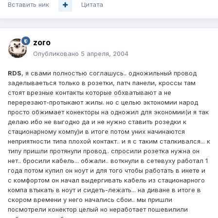
Вставить ник
Цитата
zoro
Опубликовано
5 апреля, 2004
RDS
, я свами полностью соглашусь.. одножильный провод
заделываеться только в розетки, патч панели, кроссы там
стоят врезные контакты которые обхватывают а не
перерезают-протыкают жилы. но с целью эктономии народ
просто обжимает конекторы на одножил для экономии(и я так
делаю ибо не выгодно да и не нужно ставить розедки к
стационарному компу)и в итоге потом уних начинаются
неприятности типа плохой контакт.. и я с таким сталкивался... к
типу пришли протянули провод.. спросили розетка нужна он
нет.. бросили кабель... обжали.. воткнули в сетевуху работал 1
года потом купил он ноут и для того чтобы работать в инете и
с комфортом он начал выдергивать кабель из стационарного
компа втыкать в ноут и сидеть-лежать... на диване в итоге в
скором времени у него начались сбои.. мы пришли
посмотрели конектор целый но неработает пошевилили