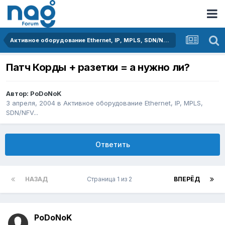
Активное оборудование Ethernet, IP, MPLS, SDN/NFV...
Патч Корды + разетки = а нужно ли?
Автор:
PoDoNoK
3 апреля, 2004
в
Активное оборудование Ethernet, IP, MPLS,
SDN/NFV...
Ответить
НАЗАД
Страница 1 из 2
ВПЕРЁД
PoDoNoK