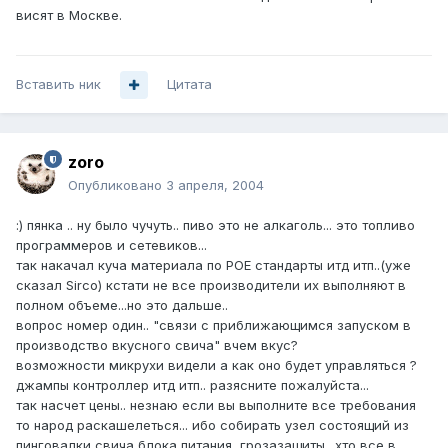
висят в Москве.
Вставить ник
Цитата
zoro
Опубликовано
3 апреля, 2004
:) пянка .. ну было чучуть.. пиво это не алкаголь... это топливо
программеров и сетевиков...
так накачал куча материала по РОЕ стандарты итд итп..(уже
сказал Sirco) кстати не все производители их выполняют в
полном объеме...но это дальше..
вопрос номер один.. "связи с приближающимся запуском в
производство вкусного свича" вчем вкус?
возможности микрухи видели а как оно будет управляться ?
джампы контроллер итд итп.. разясните пожалуйста...
так насчет цены.. незнаю если вы выполните все требования
то народ раскашелеться... ибо собирать узел состоящий из
пинговалки,свича,блока питания, грозазащиты.. хто все в