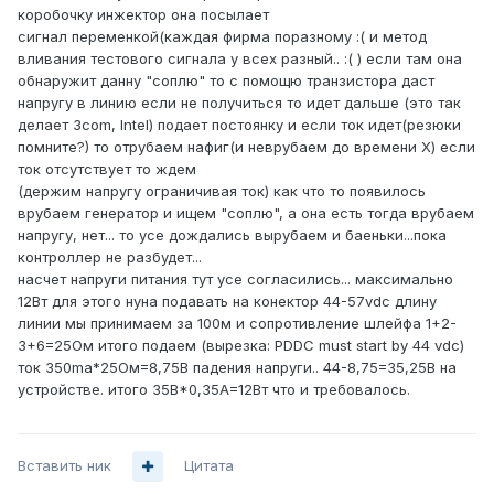
коробочку инжектор она посылает
сигнал переменкой(каждая фирма поразному :( и метод
вливания тестового сигнала у всех разный.. :( ) если там она
обнаружит данну "соплю" то с помощю транзистора даст
напругу в линию если не получиться то идет дальше (это так
делает 3com, Intel) подает постоянку и если ток идет(резюки
помните?) то отрубаем нафиг(и неврубаем до времени Х) если
ток отсутствует то ждем
(держим напругу ограничивая ток) как что то появилось
врубаем генератор и ищем "соплю", а она есть тогда врубаем
напругу, нет... то усе дождались вырубаем и баеньки...пока
контроллер не разбудет...
насчет напруги питания тут усе согласились... максимально
12Вт для этого нуна подавать на конектор 44-57vdc длину
линии мы принимаем за 100м и сопротивление шлейфа 1+2-
3+6=25Ом итого подаем (вырезка: PDDC must start by 44 vdc)
ток 350ma*25Ом=8,75В падения напруги.. 44-8,75=35,25В на
устройстве. итого 35В*0,35А=12Вт что и требовалось.
Вставить ник
Цитата