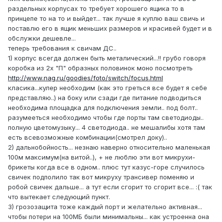
раздельных корпусах то требует хорошего ящика то в
принцепе то на то и выйдет... так лучше я куплю ваш свичь и
поставлю его в ящик меньших размеров и красивей будет и в
обслужки дешевле...
теперь требования к свичам ДС..
1) корпус всегда должен быть металический...!! грубо говоря
коробка из 2х "П" образных половинок моно посмотреть
http://www.nag.ru/goodies/foto/switch/focus.html
класика...кулер необходим (как это греться все будет я себе
представляю..) на боку или сзади где питание подводиться
необходима площадка для подключения земли.. под болт..
разумееться необходимо чтобы где порты там светодиоды..
полную цветомузыку... 4 светодиода.. не мешалибы хотя там
есть всевозможные комбинации(смотрел доку)..
2) дальнобойность... незнаю наверно относительно маленькая
100м максимум(на витой..), + не люблю эти вот микрухи-
брикеты когда все в одном.. плюс тут казус-горе случилось
свичек подполило так вот микруху трансивер поменяю и
робой свичек дальше... а тут если сгорит то сгорит все... :( так
что вытекает следующий пункт.
3) грозозащита тоже каждый порт и желательно активная...
чтобы потери на 100МБ были минимальны... как устроенна она