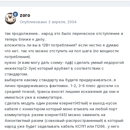
zoro
Опубликовано
3 апреля, 2004
так продолжение... народ это было лерическое отступление а
теперь ближе к делу..
вложитесь ли вы в 12Вт потребления? если честно я думаю
что нет.. так что можно отступить на пол шага (по мощности
потребления).
нужно (я вам могу дать схему- пдф) сделать умный недорогой
инжектор(2-3уе) который врубает в соответствии с
стандартом..
выберете какому стандарту вы будете придерживаться...я
лично придерживаюсь фантомки.. 1-2, 3-6 плюс дросели со
средней точкой, трансы вносят лишнии искажения да они и
имеються уже в коммутаторе..
сделать модуль один разем езернет(45тый) и выход-кусок
кабеля с конектором который моно втыкать на любой порт
коммутатора. разем езернет(45) можно заменить на
4хконтактный разем (совковый-распространенный) в который
народ уже будет заделывать кабель КСПП или П296.. у него