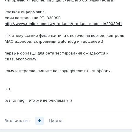
- вторично - перспективы дальнейшего сотрудничества.
краткая информация.
свич построен на RTL8309SB
http://www.realtek.com.tw/products/product...modelid=2003041
+ к этому всякие фишечки типа отключения портов, контроль
MAC адресов, встроенный watchdog и так далее :)
первые образцы для бета тестирования ожидаются к
связьэкспокому.
кому интересно, пишите на ish@lightcom.ru .. subj:Свич.
ish
p/s. to nag .. это же не реклама ? :)
Вставить ник
Цитата