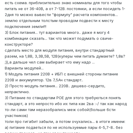
есть схема. приблизительно знаю номиналы для того чтобы
питать не от 36-40В, а от 7-12В. постоянки, а если посидеть 1-
2дня то можно вывести "формулу" расчета компонентов...
землю отдельным толстым проводом подвести к месту
подключения земли!!!
3) Блок питания... тут вариантов много.. даже я могу 4
комбинации сказать... так что может подумать о свиче-
конструкторе?
сделать место для модуля питания, внутри стандартный
разем, на 1,8В, 3,3В,5В, 12В(кулеры чем питать думаете? 1,8в?
;)),а дальше чел сам выбирает что ему надо ...
Варианты модулей...
1) Модуль питания 220В + ИБП с внешней стороны питание
220В и аккумулятор. 12в 7,5Ач стандарт..
2) Просто модуль питания... 220В.. дешево-сердито,
непрактично.
3) Питание по стандартам POE для этого требуються понять
стандарт, а это непросто ибо их типа как 2ва :-/ так как народ
то-ли сами там неразобрались меж собой(больше 6сти
участников)
толи про гигабит забыли, а потом очухались... в итоге имеем:
а) питание подаеться по не используемые пары 4-5,7-8.. без