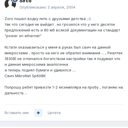
Sirco
Опубликовано
3 апреля, 2004
Zoro пошел водку пить с друзьями детства ;-)
так что сегодня не выйдет . но грозился что у него десяток
предложений есть и 80 мб всякой документации на стандарт
"power on ethernet"
Кстати оказываеться у меня в руках был свич на данной
микросхеме , просто на него не обратил внимания ... , Реалтек
(8308) не отличался богатством настройки так я подумал что
и данная микросхема аналогична .
а теперь поднял бумаги и удивился ....
Свич MikroNet Sp608K
Попрошу ребят привезти 1-2 екземпляра на пробу , поганяю на
дальность ...
Вставить ник
Цитата