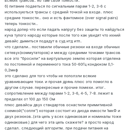
всяких трансов.. но там свои тонкости..
б) питание подаеться по сигнальным парам 1-2, 3-6 с
используються трансы с средней точкой на входе.. плюс
средние тонкости... оно и есть фантомное (over signal pairs)
теперь тонкости...
народ допер что если падать напругу без защиты то найдуться
куча тупого народу которые после того как увидят что ихний
девайс дымиться подадут в суд итд итп..
что сделали... поставили обычные резюки на входе обычных
сетевух(коммутаторов) и между средними точками трансов
все это "бросили" на виртуальную землю которая отделена
по постоянной и переменного тока 50-60Гц кондюком 0,1-
0,2мкф
это сделано для того чтобы не поползли всякие
уравнивающие токи. и прочая дрянь плюс это помогло в
другом случае. перекресные и прочие помехи.. итог..
сопротивление между парами 1-2, 3-6, 4-5, 7-8. лежит в
пределах от 100 до 150 Ом
плюс девайсы двух стандартов оснастили примитивной
схемкой("сопля") которая состоит из диода емкости 1мкФ и
двух резюков..(эта цепь у всех одинаковая и номиналы тоже
одинаковые.) для чего эта цепь скажете? а просто народ
сделал.. следующий алгоритм.. при подачи питания на