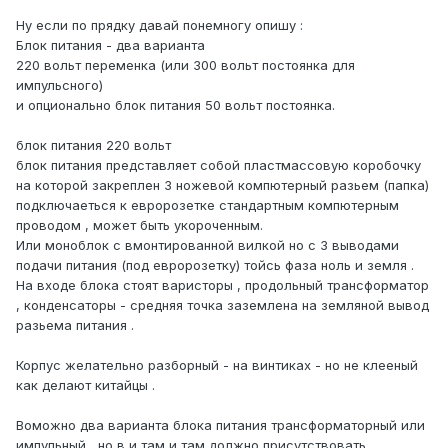
Ну если по прядку давай понемногу опишу :
Блок питания - два варианта
220 вольт переменка (или 300 вольт постоянка для
импульсного)
и опционально блок питания 50 вольт постоянка.
блок питания 220 вольт
блок питания представляет собой пластмассовую коробочку
на которой закреплен 3 ножевой компютерный разьем (папка)
подключаеться к евророзетке стандартным компютерным
проводом , может быть укороченным.
Или моноблок с вмонтированной вилкой но с 3 выводами
подачи питания (под евророзетку) тойсь фаза ноль и земля .
На входе блока стоят варисторы , продольный трансформатор
, конденсаторы - средняя точка заземлена на земляной вывод
разьема питания .
Корпус желательно разборный - на винтиках - но не клееный
как делают китайцы .
Воможно два варианта блока питания трансформаторный или
импульный , но в и там и там должно присутствовать