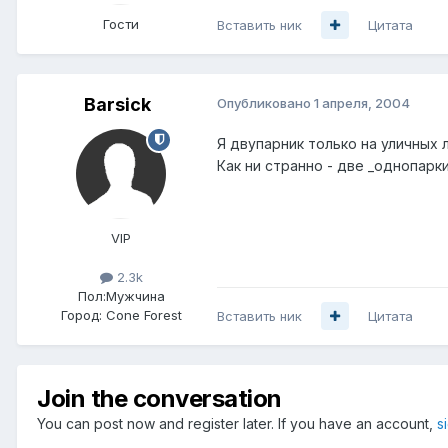
Гости
Вставить ник
Цитата
Barsick
Опубликовано
1 апреля, 2004
Я двупарник только на уличных 
Как ни странно - две _однопар
VIP
2.3k
Пол:
Мужчина
Город:
Cone Forest
Вставить ник
Цитата
Join the conversation
You can post now and register later. If you have an account,
s