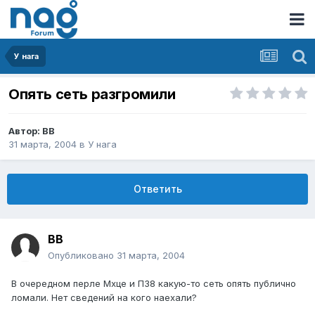
У нага
Опять сеть разгромили
Автор:
BB
31 марта, 2004
в
У нага
Ответить
BB
Опубликовано
31 марта, 2004
В очередном перле Мхце и П38 какую-то сеть опять публично
ломали. Нет сведений на кого наехали?