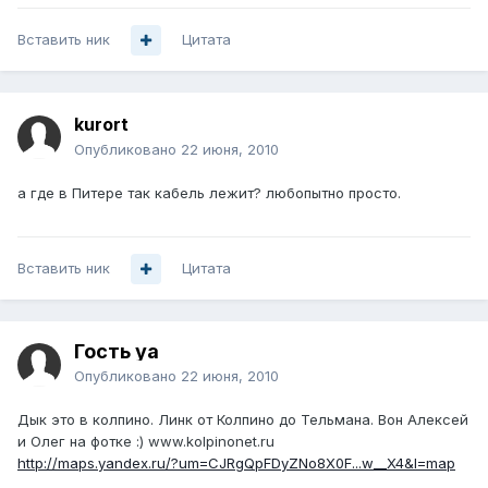
Вставить ник
Цитата
kurort
Опубликовано
22 июня, 2010
а где в Питере так кабель лежит? любопытно просто.
Вставить ник
Цитата
Гость ya
Опубликовано
22 июня, 2010
Дык это в колпино. Линк от Колпино до Тельмана. Вон Алексей
и Олег на фотке :) www.kolpinonet.ru
http://maps.yandex.ru/?um=CJRgQpFDyZNo8X0F...w__X4&l=map