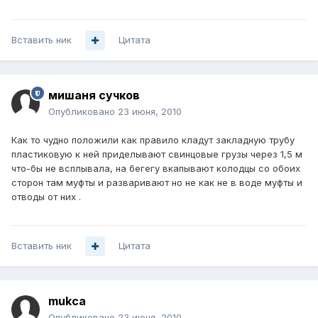
Вставить ник
Цитата
мишаня сучков
Опубликовано
23 июня, 2010
Как то чудно положили как правило кладут закладную трубу
пластиковую к ней приделывают свинцовые грузы через 1,5 м
что-бы не всплывала, на бегегу вкапывают колодцы со обоих
сторон там муфты и разваривают но не как не в воде муфты и
отводы от них .
Вставить ник
Цитата
mukca
Опубликовано
23 июня, 2010