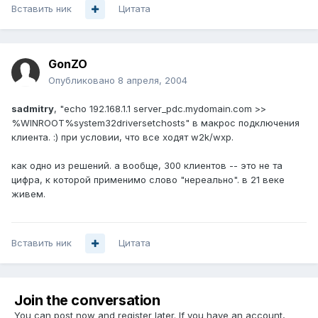
Вставить ник
Цитата
GonZO
Опубликовано
8 апреля, 2004
sadmitry
, "echo 192.168.1.1 server_pdc.mydomain.com >>
%WINROOT%system32driversetchosts" в макрос подключения
клиента. :) при условии, что все ходят w2k/wxp.
как одно из решений. а вообще, 300 клиентов -- это не та
цифра, к которой применимо слово "нереально". в 21 веке
живем.
Вставить ник
Цитата
Join the conversation
You can post now and register later. If you have an account,