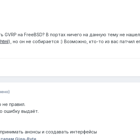
ь GVRP на FreeBSD? В портах ничего на данную тему не нашел,
html
), но он не собирается :) Возможно, кто-то из вас патчи
нено)
о не правил.
ую ошибку выдаёт.
ь принимать анонсы и создавать интерфейсы
телем Giga-Byte