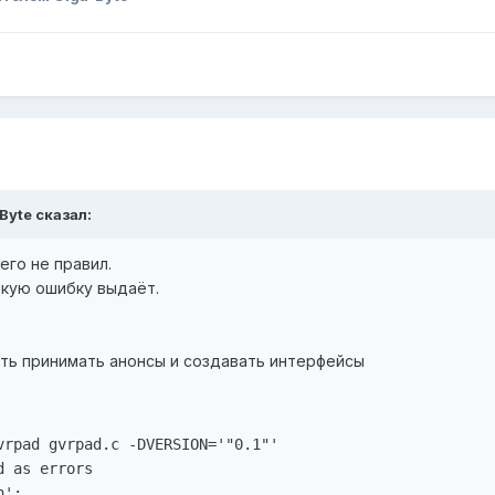
Byte сказал:
чего не правил.
акую ошибку выдаёт.
ить принимать анонсы и создавать интерфейсы
vrpad gvrpad.c -DVERSION='"0.1"'

 as errors

':
