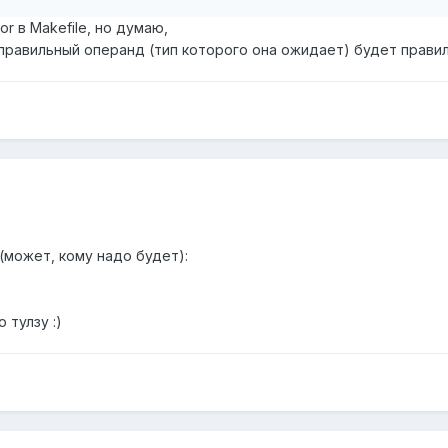
r в Makefile, но думаю,
 правильный операнд (тип которого она ожидает) будет прави
 (может, кому надо будет):
 тулзу :)