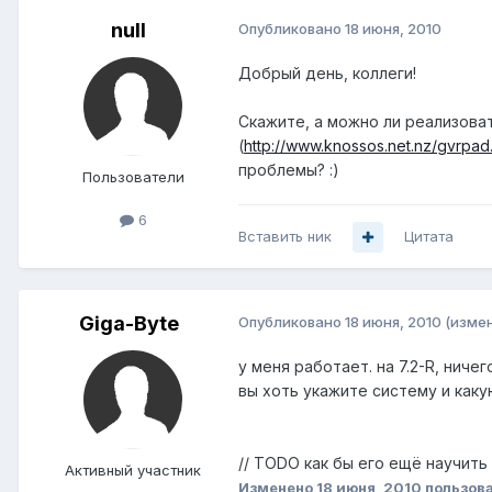
null
Опубликовано
18 июня, 2010
Добрый день, коллеги!
Скажите, а можно ли реализоват
(
http://www.knossos.net.nz/gvrpad.
проблемы? :)
Пользователи
6
Вставить ник
Цитата
Giga-Byte
Опубликовано
18 июня, 2010
(изме
у меня работает. на 7.2-R, ничег
вы хоть укажите систему и как
// TODO как бы его ещё научит
Активный участник
Изменено
18 июня, 2010
пользова