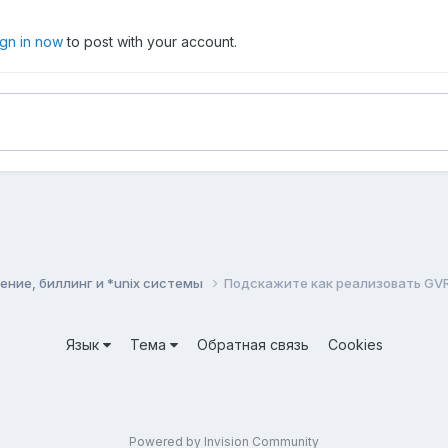
ign in now
to post with your account.
ние, биллинг и *unix системы
Подскажите как реализовать GVR
Язык
Тема
Обратная связь
Cookies
Powered by Invision Community