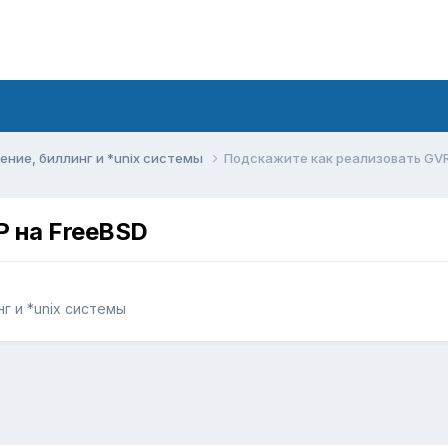
ние, биллинг и *unix системы
Подскажите как реализовать GVR
P на FreeBSD
г и *unix системы