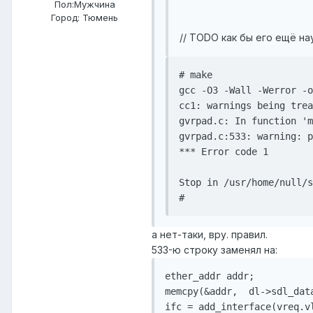
Пол:
Мужчина
Город:
Тюмень
// TODO как бы его ещё н
# make

gcc -O3 -Wall -Werror -o
cc1: warnings being trea
gvrpad.c: In function 'm
gvrpad.c:533: warning: p
*** Error code 1

Stop in /usr/home/null/s
а нет-таки, вру. правил.
533-ю строку заменял на:
ether_addr addr;

memcpy(&addr,  dl->sdl_dat
ifc = add_interface(vreq.v