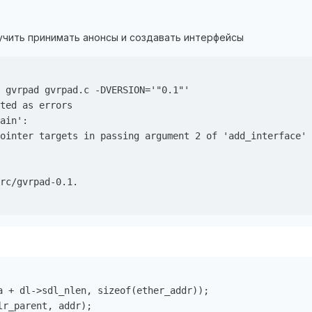
аучить принимать анонсы и создавать интерфейсы
 gvrpad gvrpad.c -DVERSION='"0.1"'

ted as errors

ain':

ointer targets in passing argument 2 of 'add_interface' 
rc/gvrpad-0.1.

a + dl->sdl_nlen, sizeof(ether_addr));

lr_parent, addr);