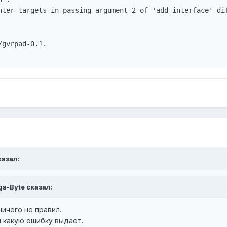
nter targets in passing argument 2 of 'add_interface' dif
gvrpad-0.1.

казал:
ga-Byte сказал:
 ничего не правил.
и какую ошибку выдаёт.