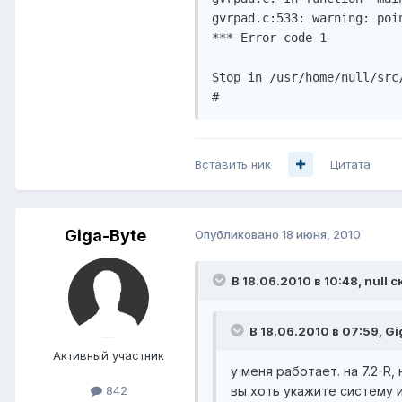
gvrpad.c:533: warning: poi
*** Error code 1

Stop in /usr/home/null/src/
Вставить ник
Цитата
Giga-Byte
Опубликовано
18 июня, 2010
В 18.06.2010 в 10:48, null с
В 18.06.2010 в 07:59, Gi
Активный участник
у меня работает. на 7.2-R,
вы хоть укажите систему 
842