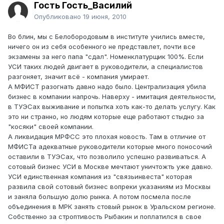
Гость Гость_Василий
Опубликовано
19 июня, 2010
Во блин, мы с Белобородовым в институте учились вместе,
ничего он из себя особенного не представлет, почти все
экзамены за него папа "сдал". Номенклатурщик 100%. Если
УСИ таких людей двигает в руководители, а специалистов
разгоняет, значит всё - компания умирает.
А МФИСТ разогнать давно надо было. Централизация убила
бизнес в компании напрочь. Наверху - имитация деятельности,
в ТУЭСах выживание и попытка хоть как-то делать услугу. Как
это ни странно, но людям которые еще работают стыдно за
"косяки" своей компании.
А ликвидация МРФСС это плохая новость. Там в отличие от
МФИСТа адекватные руководители которые много поносочий
оставили в ТУЭСах, что позволило успешно развиваться. А
сотовый бизнес УСИ в Москве мечтают уничтожть уже давно.
УСИ единственная компания из "связьинвеста" которая
развила свой сотовый бизнес вопреки указаниям из Москвы
и заняла большую долю рынка. А потом посмела после
объединения в МРК занять стовый рынок в Уральском регионе.
Собственно за строптивость Рыбакин и поплатился в свое