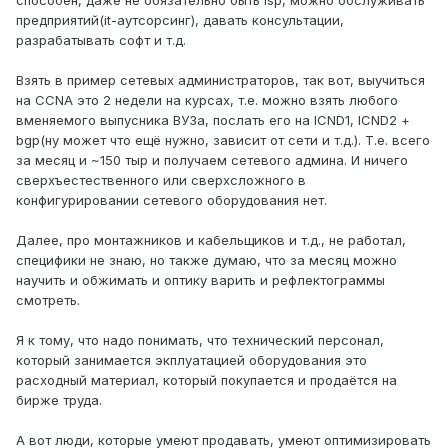
способен, даже не обязательно быть isp, можно обслуживать
предприятий(it-аутсорсинг), давать консультации,
разрабатывать софт и т.д.
Взять в пример сетевых администраторов, так вот, выучиться
на CCNA это 2 недели на курсах, т.е. можно взять любого
вменяемого выпусника ВУЗа, послать его на ICND1, ICND2 +
bgp(ну может что ещё нужно, зависит от сети и т.д.). Т.е. всего
за месяц и ~150 тыр и получаем сетевого админа. И ничего
сверхъестественного или сверхсложного в
конфигурировании сетевого оборудования нет.
Далее, про монтажников и кабельщиков и т.д., не работал,
специфики не знаю, но также думаю, что за месяц можно
научить и обжимать и оптику варить и рефлектограммы
смотреть.
Я к тому, что надо понимать, что технический персонал,
который занимается экплуатацией оборудования это
расходный материал, который покупается и продаётся на
бирже труда.
А вот люди, которые умеют продавать, умеют оптимизировать