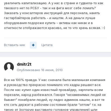
увеличить капитализацию. А у нас в стране и гудвила-то как
такового нет по РСБУ - так и на фига мозг себе ломать?
Заказать у консалтеров инструкций для персонала, нанять
гастарбайтеров работать - и ништяк. А на деньги лучше
оборудования подороже купить - активы как никак и в
отчетности отображаются красиво, не то что хрень всякая. :-)
Вставить ник
Цитата
dmitr2t
Опубликовано
16 июня, 2010
Все на 100% правда. У нас сначала была маленькая компания
и руководство прекрасно понимало что кадры решают все.
После нас купил один известный провайдер, зарплаты всем
порезали, народ разбежался. Говоря "незаменимых людей не
бывает" понабрали людей, ну ладно админов нашли, а вот те
кто сеть держат в рабочем состоянии брали "оптом" т.к. на
такую зп (которую выставило головное управление) шли