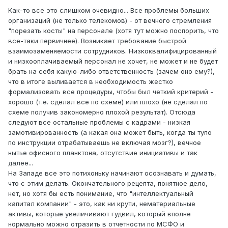
Как-то все это слишком очевидно... Все проблемы больших
организаций (не только телекомов) - от вечного стремления
"порезать косты" на персонале (хотя тут можно поспорить, что
все-таки первичнее). Возникает требование быстрой
взаимозаменяемости сотрудников. Низкоквалифицированный
и низкооплачиваемый персонал не хочет, не может и не будет
брать на себя какую-либо ответственность (зачем оно ему?),
что в итоге выливается в необходимость жестко
формализовать все процедуры, чтобы был четкий критерий -
хорошо (т.е. сделал все по схеме) или плохо (не сделал по
схеме получив закономерно плохой результат). Отсюда
следуют все остальные проблемы с кадрами - низкая
замотивированность (а какая она может быть, когда ты тупо
по инструкции отрабатываешь не включая мозг?), вечное
нытье офисного планктона, отсутствие инициативы и так
далее...
На Западе все это потихоньку начинают осознавать и думать,
что с этим делать. Окончательного рецепта, понятное дело,
нет, но хотя бы есть понимание, что "интеллектуальный
капитал компании" - это, как ни крути, нематериальные
активы, которые увеличивают гудвил, который вполне
нормально можно отразить в отчетности по МСФО и