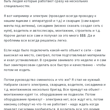
быть людей которые работают сразу на нескольких
специальностях.
Я вот например и электрик (проводил всегда проводку к
нашим ящикам с аппаратурой и т.д.) и сварщик (сам варил
мачты под антенны), сисадмин (можно сказать создал сеть с
нуля), водитель и автослесарь, монтажник, строитель и т.д.
Короче делал все сам и получал за это много $$$. Да и
проблемы все всегда решались легко.
Если надо было подключить какой-нито объект к сети - сам
выезжал на место, смотрел, потом подготавливал материалы
и ехал устанавливал. В среднем занимало это неделю и я сам
был заинтересован сделать все быстро и качественно - чтобы
потом не ездить.
Потом руководство сменилось и что же? Я стал не нужный.
Набрали своего электрика, сварщика, водителя, сисадмина и
т.д. монтажников несколько бригад. Все приедут на объект -
монтажники курят т.к. оборудование не подвезли. Потом
оборудование привезут - электрика нет, все ждут его, потом
наконец соберут но что-то не работает - надо ждать когда
приедет сисадмин разбираться. А водитель все это время