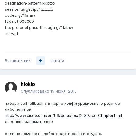
destination-pattern xxxxxx
session target ipv4:z.z.z.z
codec g711alaw
fax nsf 000000
fax protocol pass-through g711alaw
no vad
Вставить ник
Цитата
hiokio
Опубликовано
15 июня, 2010
набери call fallback ? в корне конфигурационного режима.
либо почитай
http://www.cisco.com/en/US/docs/ios/12_3t/...ce_Chapter.html
довольно занимательно.
если не поможет - дебаг ccapi и ccsip в студию.