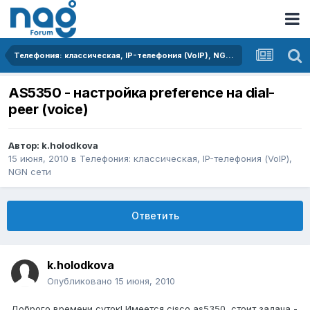
Телефония: классическая, IP-телефония (VoIP), NGN сети
AS5350 - настройка preference на dial-
peer (voice)
Автор:
k.holodkova
15 июня, 2010
в
Телефония: классическая, IP-телефония (VoIP),
NGN сети
Ответить
k.holodkova
Опубликовано
15 июня, 2010
Доброго времени суток! Имеется cisco as5350, cтоит задача -