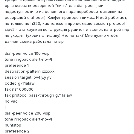
организовать резервный "линк" для dial-peer (при
недоступности ip из основного пира перебросить звонки на
резервный dial-peer). Конфиг приведен ниже... И всё работает,
но только по h323, как только я прописываю session protocol
sipv2 - эта хрупкая конструкция рушится и звонок на втрой пир
не уходит. (уходит в тишину) Что не так? Мне нужно чтобы
данная схема работала по sip...
dial-peer voice 100 voip
tone ringback alert-no-PI
preference 1
destination-pattern xxxxxx
session target ipv4:y.y.y.y
codec g711alaw
fax nsf 000000
fax protocol pass-through g711alaw
no vad
!
dial-peer voice 200 voip
tone ringback alert-no-PI
huntstop
preference 2