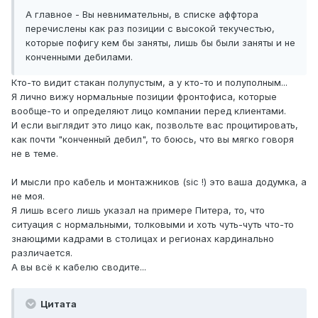
А главное - Вы невнимательны, в списке аффтора
перечислены как раз позиции с высокой текучестью,
которые пофигу кем бы заняты, лишь бы были заняты и не
конченными дебилами.
Кто-то видит стакан полупустым, а у кто-то и полуполным...
Я лично вижу нормальные позиции фронтофиса, которые
вообще-то и определяют лицо компании перед клиентами.
И если выглядит это лицо как, позвольте вас процитировать,
как почти "конченный дебил", то боюсь, что вы мягко говоря
не в теме.
И мысли про кабель и монтажников (sic !) это ваша додумка, а
не моя.
Я лишь всего лишь указал на примере Питера, то, что
ситуация с нормальными, толковыми и хоть чуть-чуть что-то
знающими кадрами в столицах и регионах кардинально
различается.
А вы всё к кабелю сводите...
Цитата