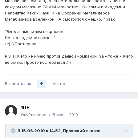
магазинов, там владелец сети больной до грамот. У него в
каждом магазине ТАКОЙ иконостас... Он там и в Академии
Непонятно Каких Наук, и на Собрании Мегалидеров
Мегабизнеса Вселенной... А смотрится смешно, право.
"Быть знаменитым некрасиво.
Не это подымает ввысь."
(с) Б.Пастернак
P.S. Ничего не имею против данной компании. За - тоже ничего
не имею. Просто постебаться :)))
Вставить ник
Цитата
1GE
Опубликовано
15 июня, 2010
В 15.06.2010 в 14:52, Прохожий сказал: