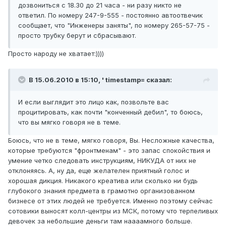
дозвониться с 18.30 до 21 часа - ни разу никто не
ответил. По номеру 247-9-555 - постоянно автоотвечик
сообщает, что "Инженеры заняты", по номеру 265-57-75 -
просто трубку берут и сбрасывают.
Просто народу не хватает:))))
В 15.06.2010 в 15:10, ' timestamp= сказал:
И если выглядит это лицо как, позвольте вас
процитировать, как почти "конченный дебил", то боюсь,
что вы мягко говоря не в теме.
Боюсь, что не в теме, мягко говоря, Вы. Несложные качества,
которые требуются "фронтменам" - это запас спокойствия и
умение четко следовать инструкциям, НИКУДА от них не
отклоняясь. А, ну да, еще желателен приятный голос и
хорошая дикция. Никакого креатива или сколько ни будь
глубокого знания предмета в грамотно организованном
бизнесе от этих людей не требуется. Именно поэтому сейчас
сотовики выносят колл-центры из МСК, потому что терпеливых
девочек за небольшие деньги там наааамного больше.