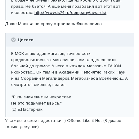
В общем не очень понятно, где их носило с 2004 года,
право. Не бьется. А еще меня позабавил вот этот вот
иконостас:
http://www.is74.ru/company/awards/
Даже Москва не сразу строилась ©пословица
Цитата
В МСК знаю один магазин, точнее сеть
продовольственных магазинов, там владелец сети
больной до грамот. У него в каждом магазине ТАКОЙ
иконостас... Он там и в Академии Непонятно Каких Наук,
и на Собрании Мегалидеров Мегабизнеса Вселенной... А
смотрится смешно, право.
"Быть знаменитым некрасиво.
Не это подымает ввысь."
(с) Б.Пастернак
У каждого свои недостатки. :) ©Some Like it Hot (В джазе
только девушки)