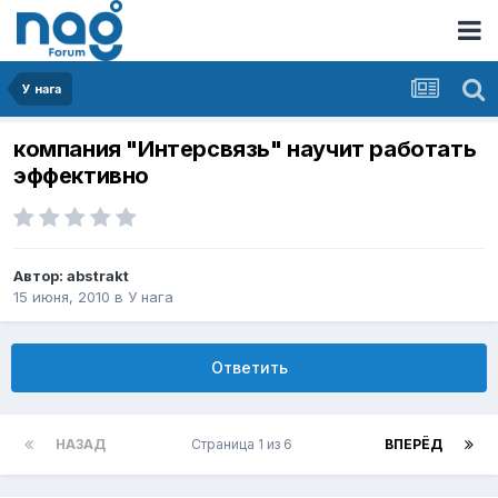
У нага
компания "Интерсвязь" научит работать
эффективно
Автор:
abstrakt
15 июня, 2010
в
У нага
Ответить
НАЗАД
Страница 1 из 6
ВПЕРЁД