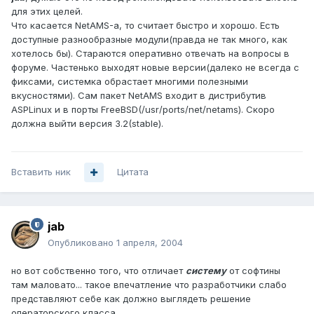
для этих целей.
Что касается NetAMS-а, то считает быстро и хорошо. Есть
доступные разнообразные модули(правда не так много, как
хотелось бы). Стараются оперативно отвечать на вопросы в
форуме. Частенько выходят новые версии(далеко не всегда с
фиксами, системка обрастает многими полезными
вкусностями). Сам пакет NetAMS входит в дистрибутив
ASPLinux и в порты FreeBSD(/usr/ports/net/netams). Скоро
должна выйти версия 3.2(stable).
Вставить ник
Цитата
jab
Опубликовано
1 апреля, 2004
но вот собственно того, что отличает
систему
от софтины
там маловато... такое впечатление что разработчики слабо
представляют себе как должно выглядеть решение
операторского класса.