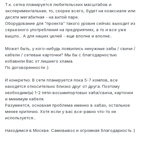
Т.к. сетка планируется любительских масштабов и
экспериментальная, то, скорее всего, будет на коаксиале или
десяти мегабитная - на витой паре.
Оборудование для "проекта" такого уровня сейчас выходит из
серьезного употребления на предприятиях, а то и все уже
вышло... А для наших целей - еще вполне и вполне..
Может быть, у кого-нибудь появились ненужные хабы / свичи /
кабели / сетевые карточки? Мы бы с благодарностью
избавили Вас от лишнего хлама.
По договоренности :)
И конкретно. В сети планируется пока 5-7 компов, все
находятся относительно близко друг от друга. Поэтому
необходим(ы) 1-2 пяти-восьмипортовых хаба/свича, карточки
и минимум кабеля.
Разумеется, основная проблема именно в хабах, остальное
менее критично. Хотя если у вас все-равно что-то не
используется...
Находимся в Москве. Самовывоз и огромная благодарность :)