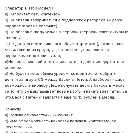
Оператор в этой модели
а) Наполняет сеть контентом
б) Не обязан запариваться с поддержкой ресурсов (и даже
зарабатывает на хостинге)
в) Не обязан вкладываться в серваки (серваки купят активные
клиенты)
г) Не должен вести никакого обсчета трафика (для чего, как
мы выяснили из предыдущего топика нужны какие-то
нереальные вложения в хард
д)Не несет никакой ответственности за действия держателя
сервера
е) Не будет тем злобным уродом, который хочет собрать
деньги за игру в CS между Васей и Петей. А наоборот - даст
возможность пионеру Леше получать десять баксов в месяц
за то, что он выкладывает новые карты и накатывает патчи. За
что Вася с Петей и заплатят Леше по 15 рублей в месяц.
Клиенты
а) Получают качественный контент
б) Имеют возможность нахаляву получать контент менее
качественный
в) Имеют возможность заплатить только за то, что им нужно