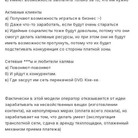
Активные клиенты
а) Получают возможность играться в бизнес :-)
б) Даже что-то заработать, если будут очень стараться
в) Идейные социалисты тоже будут довольны, потому что они
смогут делать халявные ресурсы, но при этом они не будут
иметь возможности протухнуть, потому что их будет
подстегивать конкуренция со стороны платной зоны.
Сетевые ***ы и любители халявы
а) Повоняют-повоняют
б) И уйдут к конкурентам.
в) Где засрут им сеть перекачкой DVD. Кхе-хе.
Фактически в этой модели оператор отказывается от идеи
зарабатывать на несвойственных вещах (изготовлении
контента), на непопулярных мерах (оплата всего локала), но
зарабатывает на том, что делать умеет (экслпуатация
транспотной сети, сдача в аренду техплощадки, отлаженный
механизм приема платежа)