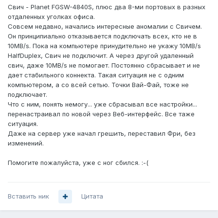
Свич - Planet FGSW-4840S, плюс два 8-ми портовых в разных
отдаленных уголках офиса.
Совсем недавно, начались интересные аномалии с Свичем.
Он принципиально отказывается подключать всех, кто не в
10MB/s. Пока на компьютере принудительно не укажу 10MB/s
HalfDuplex, Свич не подключит. А через другой удаленный
свич, даже 10MB/s не помогает. Постоянно сбрасывает и не
дает стабильного коннекта. Такая ситуация не с одним
компьютером, а со всей сетью. Точки Вай-Фай, тоже не
подключает.
Что с ним, понять немогу... уже сбрасывал все настройки...
перенастраивал по новой через Веб-интерфейс. Все таже
ситуация.
Даже на сервер уже начал грешить, переставил Фри, без
изменений.
Помогите пожалуйста, уже с ног сбился. :-(
Вставить ник
Цитата