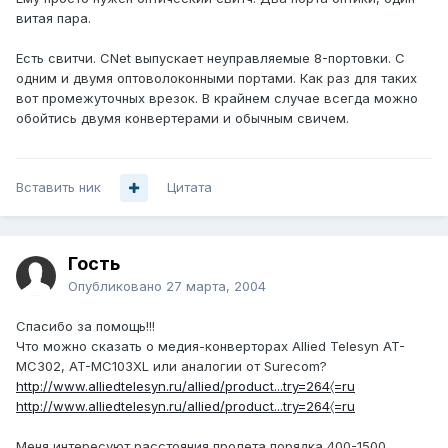
витая пара.
Есть свитчи. CNet выпускает неуправляемые 8-портовки. С
одним и двумя оптоволоконными портами. Как раз для таких
вот промежуточных врезок. В крайнем случае всегда можно
обойтись двумя конвертерами и обычным свичем.
Вставить ник
Цитата
Гость
Опубликовано
27 марта, 2004
Спасибо за помощь!!!
Что можно сказать о медия-конверторах Allied Telesyn AT-
MC302, AT-MC103XL или аналогии от Surecom?
http://www.alliedtelesyn.ru/allied/product...try=264〈=ru
http://www.alliedtelesyn.ru/allied/product...try=264〈=ru
Меня интересуют расстояния пролета порядка 400-1500