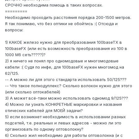
СРОЧНО необходима помощь в таких вопросах.
=========
Необходимо проходить расстояния порядка 200-1500 метров.
Я так понимаю, что без оптики не обойтись :( Отсюда и
вопросы:
1) КАКОЕ железо нужно для преобразования 100baseTX в
100baseFX (или есть возможность преобразования из 100 в
1000 Мб сеть?????)?
2) я ничего не понял про одномодовые и многомодовые
кабели :( Судя по инфе, для 100baseFX нужен многомод на
62/125.
-- А можно ли для этого стандарта использовать 50/125???
-- Что такое полнодуплекс? Сколько волокон нужно для этого
(или сколько оптокабелей)
3) А может всё-таки можно использовать одномод 9/125???
4) Можно ли узнать КОНКРЕТНЫЕ маркировки и названия
отических кабелей для МОЕЙ задачи?
5) если возникнет необходимость в использовании разных
подсетей, т.е. реальных и левых адресов - можно ли это
организовать по одному оптоволокну?
6) Сколько жил необходимо для работы оптоволокна (и с