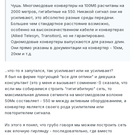
Чушь. Многомодовые конвертеры на 100Мб расчитаны на
2000 метров, гигабитные на 550. Никакой сигнал они не
усиливают, это абсолютно разные среды передачи.
Большее чем стандартное расстояние возможно,
особенно на высококачественном кабеле и конвертерах
(Allied Telesyn, Transition), но не гарантировано.
Одномодовые конвертеры выпускаются для разных длин.
Они прямо указаны в документации на конвертер - 10км,
20км и т.д.
...что-то я запутался, так усиливает или не усиливает?
Я был на фирме торгующей "все для оптики" и девушка
консультант (это у меня и вызывает сомнение:-)) сказала, что
если мы собираемся строить "гигигабитную" сеть, то
максимальная длинна сегмента на многомодовом волокне
50Мк составляет - 550 м между активным оборудованием, а
конвертер является своего рода усилителем или
повторителем сигнала.
Из этого я понял, что грубо говоря мы можем построить сеть
как елочную гирлянду - последовательно, где вместо