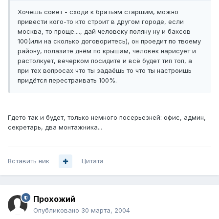
Хочешь совет - сходи к братьям старшим, можно
привести кого-то кто строит в другом городе, если
москва, то проще...., дай человеку поляну ну и баксов
100(или на сколько договоритесь), он проедит по твоему
району, полазите днём по крышам, человек нарисует и
растолкует, вечерком посидите и всё будет тип топ, а
при тех вопросах что ты задаёшь то что ты настроишь
придётся перестраивать 100%.
Гдето так и будет, только немного посерьезней: офис, админ,
секретарь, два монтажника...
Вставить ник
Цитата
Прохожий
Опубликовано
30 марта, 2004