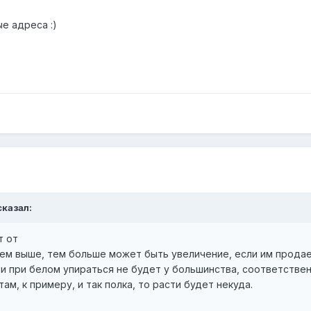
е адреса :)
сказал:
т от
чем выше, тем больше может быть увеличение, если им продае
о и при белом упираться не будет у большинства, соответствен
там, к примеру, и так полка, то расти будет некуда.