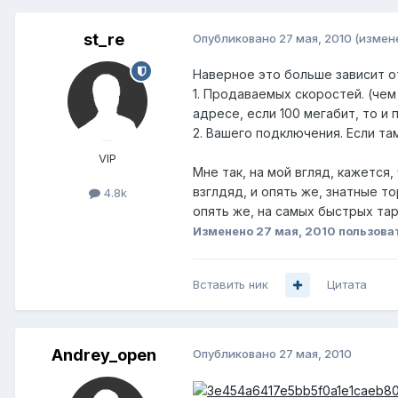
st_re
Опубликовано
27 мая, 2010
(измен
Наверное это больше зависит о
1. Продаваемых скоростей. (чем
адресе, если 100 мегабит, то и
2. Вашего подключения. Если там
VIP
Мне так, на мой вгляд, кажется
взглдяд, и опять же, знатные т
4.8k
опять же, на самых быстрых тар
Изменено
27 мая, 2010
пользоват
Вставить ник
Цитата
Andrey_open
Опубликовано
27 мая, 2010