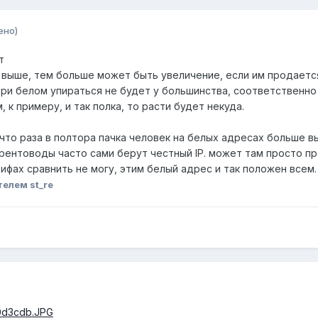
ено)
т
 выше, тем больше может быть увеличение, если им продается
 при белом упираться не будет у большинства, соответственно 
, к примеру, и так полка, то расти будет некуда.
, что раза в полтора пачка человек на белых адресах больше в
орентоводы часто сами берут честный IP. может там проcто п
ифах сравнить не могу, этим белый адрес и так положен всем.
елем st_re