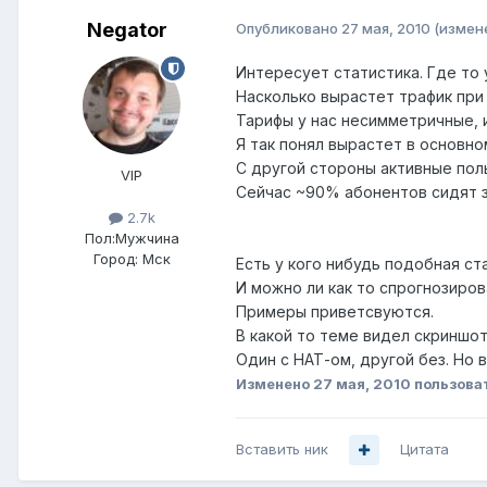
Negator
Опубликовано
27 мая, 2010
(измен
Интересует статистика. Где то 
Насколько вырастет трафик при
Тарифы у нас несимметричные, 
Я так понял вырастет в основн
С другой стороны активные поль
VIP
Сейчас ~90% абонентов сидят з
2.7k
Пол:
Мужчина
Город:
Мск
Есть у кого нибудь подобная ст
И можно ли как то спрогнозиров
Примеры приветсвуются.
В какой то теме видел скриншот
Один с НАТ-ом, другой без. Но 
Изменено
27 мая, 2010
пользова
Вставить ник
Цитата