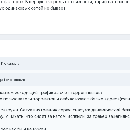
х факторов. В первую очередь от связности, тарифных планов
 Двух одинаковых сетей не бывает.
BT сказал:
gator сказал:
сновном исходящий трафик за счет торрентщиков?
е пользователи торрентов и сейчас юзают белые адреса(купили
 снаружи. Сетка внутренняя серая, снаружи динамический бел
 И чихать, что сидят за натом. Всплыли, за трекер зацепились
ес как бы и не нужен...