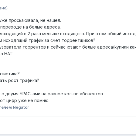
ено)
уже проскакивала, не нашел.
 переходе на белые адреса.
исходящий в 2 раза меньше входящего. При этом общий исхо
ом исходящий трафик за счет торрентщиков?
зователи торрентов и сейчас юзают белые адреса(купили как 
а НАТ.
атистика?
ать рост трафика?
 с двумя БРАС-ами на равное кол-во абонентов.
вот цифр уже не помню.
телем Negator