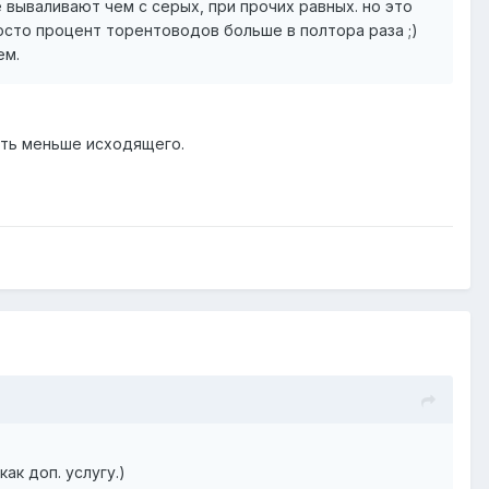
е вываливают чем с серых, при прочих равных. но это
оcто процент торентоводов больше в полтора раза ;)
ем.
чуть меньше исходящего.
ак доп. услугу.)