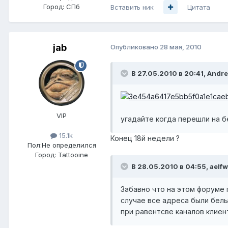
Город:
СПб
Вставить ник
Цитата
jab
Опубликовано
28 мая, 2010
В 27.05.2010 в 20:41, Andr
VIP
угадайте когда перешли на б
15.1k
Конец 18й недели ?
Пол:
Не определился
Город:
Tattooine
В 28.05.2010 в 04:55, aelfw
Забавно что на этом форуме 
случае все адреса были белы
при равентсве каналов клиен