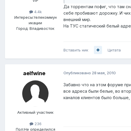
VIP
Да торрентам пофиг, что там сн
4.4k
себе пробивают дорожку. И чихат
Интересы:
телекоммун
внешний мир.
икации
На ТУС статический белый адрес 
Город:
Владивосток
Вставить ник
Цитата
aelfwine
Опубликовано
28 мая, 2010
Забавно что на этом форуме пр
все адреса были белые, во втор
каналов клиентов было больше,
Активный участник
236
Пол:
Не определился