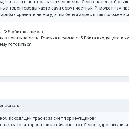
ся, что раза в полтора пачка человек на белых адресах больш
атные торентоводы часто сами берут честный IP. может там пр
тарифах сравнить не могу, этим белый адрес и так положен вс
а 3-6 мбитах анлимах.
сти в принципе есть. Трафика в сумме ~1.5 Гбита входящего и 
ему готовиться.
or сказал:
вном исходящий трафик за счет торрентщиков?
ользователи торрентов и сейчас юзают белые адреса(купили к