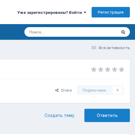
Регистрация
Уже зарегистрированы? Войти
Вся активность
Share
Подписчики
0
Создать тему
Ответить