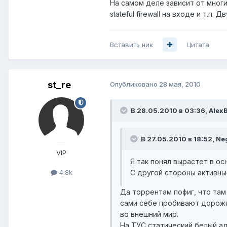
На самом деле зависит от многи
stateful firewall на входе и т.п.
Вставить ник
Цитата
st_re
Опубликовано
28 мая, 2010
В 28.05.2010 в 03:36, Alex
В 27.05.2010 в 18:52, Ne
VIP
Я так понял вырастет в о
С другой стороны активны
4.8k
Да торрентам пофиг, что там
сами себе пробивают дорожку.
во внешний мир.
На ТУС статический белый адр