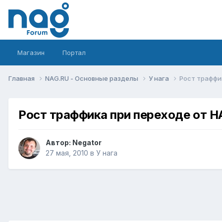
Магазин
Портал
Главная
NAG.RU - Основные разделы
У нага
Рост траффи
Рост траффика при переходе от Н
Автор:
Negator
27 мая, 2010
в
У нага