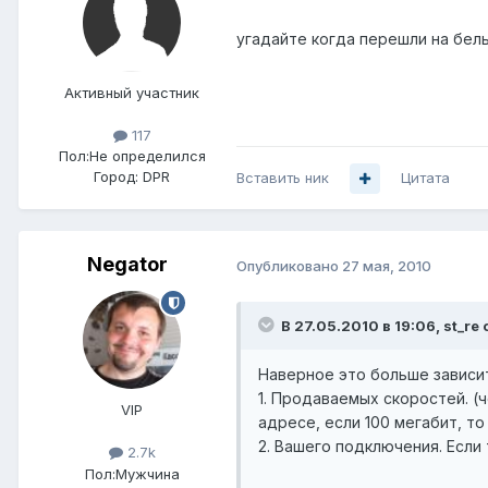
угадайте когда перешли на белы
Активный участник
117
Пол:
Не определился
Город:
DPR
Вставить ник
Цитата
Negator
Опубликовано
27 мая, 2010
В 27.05.2010 в 19:06, st_re 
Наверное это больше зависи
1. Продаваемых скоростей. (
VIP
адресе, если 100 мегабит, т
2. Вашего подключения. Если 
2.7k
Пол:
Мужчина