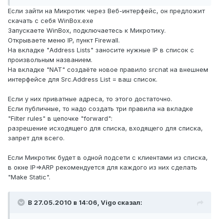
Если зайти на Микротик через Веб-интерфейс, он предложит
скачать с себя WinBox.exe
Запускаете WinBox, подключаетесь к Микротику.
Открываете меню IP, пункт Firewall.
На вкладке "Address Lists" заносите нужные IP в список с
произвольным названием.
На вкладке "NAT" создаёте новое правило srcnat на внешнем
интерфейсе для Src.Address List = ваш список.
Если у них приватные адреса, то этого достаточно.
Если публичные, то надо создать три правила на вкладке
"Filter rules" в цепочке "forward":
разрешение исходящего для списка, входящего для списка,
запрет для всего.
Если Микротик будет в одной подсети с клиентами из списка,
в окне IP=>ARP рекомендуется для каждого из них сделать
"Make Static".
В 27.05.2010 в 14:06, Vigo сказал: