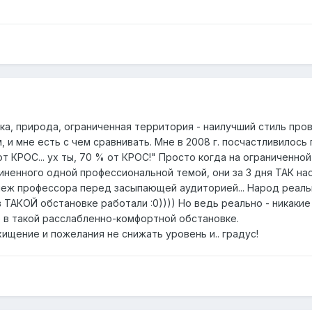
ика, природа, ограниченная территория - наилучший стиль про
, и мне есть с чем сравнивать. Мне в 2008 г. посчастливилось
т КРОС... ух ты, 70 % от КРОС!" Просто когда на ограниченно
иненного одной профессиональной темой, они за 3 дня ТАК н
бнеж профессора перед засыпающей аудиторией... Народ реаль
в ТАКОЙ обстановке работали :0)))) Но ведь реально - никакие
 в такой расслабленно-комфортной обстановке.
ищение и пожелания не снижать уровень и.. градус!