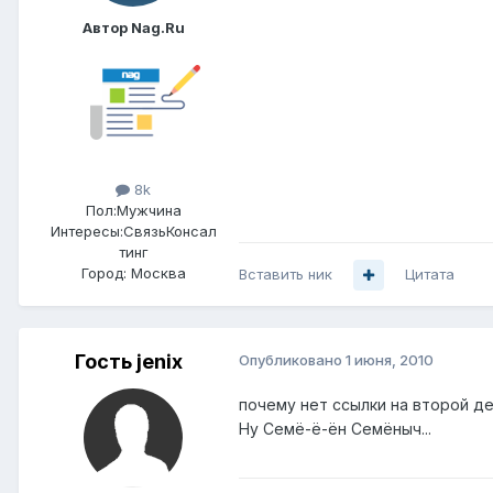
Автор Nag.Ru
8k
Пол:
Мужчина
Интересы:
СвязьКонсал
тинг
Город:
Москва
Вставить ник
Цитата
Гость jenix
Опубликовано
1 июня, 2010
почему нет ссылки на второй д
Ну Семё-ё-ён Семёныч...