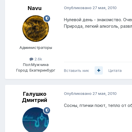
Navu
Опубликовано
27 мая, 2010
Нулевой день - знакомство. Оч
Природа, легкий алкоголь, разв
Администраторы
2.6k
Пол:
Мужчина
Город:
Екатеринбург
Вставить ник
Цитата
Галушко
Опубликовано
27 мая, 2010
Дмитрий
Сосны, птички поют, тепло от об