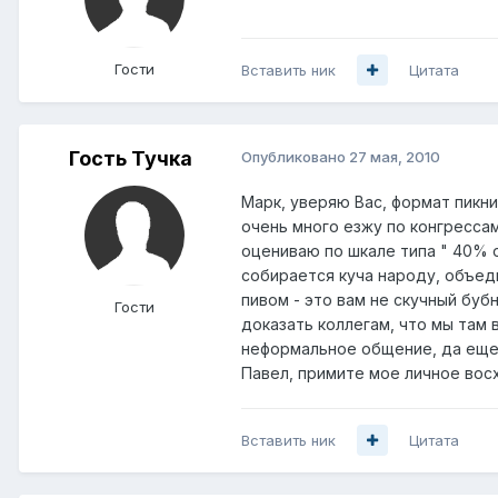
Гости
Вставить ник
Цитата
Гость Тучка
Опубликовано
27 мая, 2010
Марк, уверяю Вас, формат пикн
очень много езжу по конгрессам
оцениваю по шкале типа " 40% о
собирается куча народу, объед
пивом - это вам не скучный бу
Гости
доказать коллегам, что мы там 
неформальное общение, да еще
Павел, примите мое личное восх
Вставить ник
Цитата