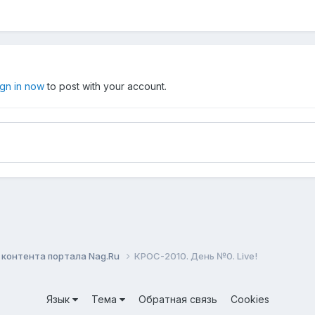
ign in now
to post with your account.
контента портала Nag.Ru
КРОС-2010. День №0. Live!
Язык
Тема
Обратная связь
Cookies