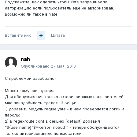
Подскажите, как сделать чтобы Yate запрашивало
авторизацию если пользователь еще не авторизован.
Возможно ли такое в Yate.
Вставить ник
Цитата
nah
Опубликовано
27 мая, 2010
С проблемой разобрался.
Может кому пригодится.
Для обслуживания только авторизованных пользователей
мне понадобилось сделать 3 вещи:
1) добавить модуль regfile.yate - в нем проверяется логин и
пароль;
2) в regexroute.conf в секцию [default] добавил
"${username}^$=-;error=noauth" - теперь обслуживаются
только авторизованные пользователи;