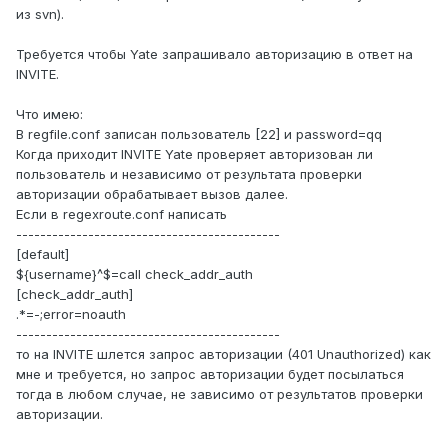
из svn).
Требуется чтобы Yate запрашивало авторизацию в ответ на
INVITE.
Что имею:
В regfile.conf записан пользователь [22] и password=qq
Когда приходит INVITE Yate проверяет авторизован ли
пользователь и независимо от результата проверки
авторизации обрабатывает вызов далее.
Если в regexroute.conf написать
--------------------------------------------
[default]
${username}^$=call check_addr_auth
[check_addr_auth]
.*=-;error=noauth
--------------------------------------------
то на INVITE шлется запрос авторизации (401 Unauthorized) как
мне и требуется, но запрос авторизации будет посылаться
тогда в любом случае, не зависимо от результатов проверки
авторизации.