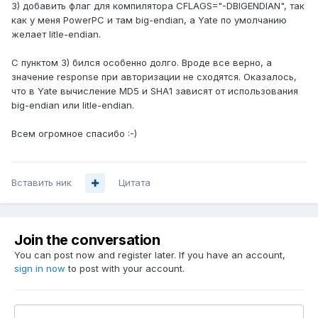
3) добавить флаг для компилятора CFLAGS="-DBIGENDIAN", так
как у меня PowerPC и там big-endian, а Yate по умолчанию
желает litle-endian.
С пунктом 3) бился особенно долго. Вроде все верно, а
значение response при авторизации не сходятся. Оказалось,
что в Yate вычисление MD5 и SHA1 зависят от использования
big-endian или litle-endian.
Всем огромное спасибо :-)
Вставить ник
Цитата
Join the conversation
You can post now and register later. If you have an account,
sign in now
to post with your account.