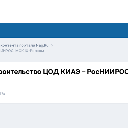
контента портала Nag.Ru
сНИИРОС-МСК IX-Релком
строительство ЦОД КИАЭ – РосНИИРО
.Ru