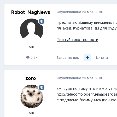
Robot_NagNews
Опубликовано
23 мая, 2010
Предлагаю Вашему вниманию по
пл. акад. Курчатова, д.1 для б
Полный текст новости
VIP
5.3k
Вставить ник
Цитата
zoro
Опубликовано
23 мая, 2010
хм, судя по тому что не могут н
http://telecombloger.ru/images/kia
с подписью "коммуникационное
VIP