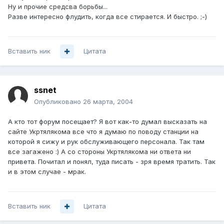
Ну и прочие средсва борьбы...
Разве интересно флудить, когда все стирается. И быстро. ;-)
Вставить ник
Цитата
ssnet
Опубликовано
26 марта, 2004
А кто тот форум посещает? Я вот как-то думал высказать на
сайте Укртялякома все что я думаю по поводу станции на
которой я сижу и рук обслуживающего персонала. Так там
все загажено :) А со стороны Укртялякома ни ответа ни
привета. Почитал и понял, туда писать - зря время тратить. Так
и в этом случае - мрак.
Вставить ник
Цитата