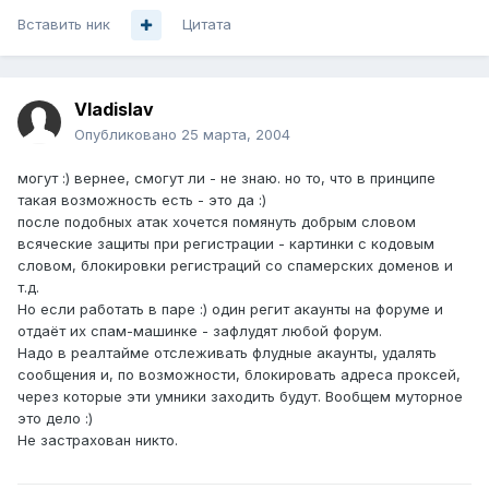
Вставить ник
Цитата
Vladislav
Опубликовано
25 марта, 2004
могут :) вернее, смогут ли - не знаю. но то, что в принципе
такая возможность есть - это да :)
после подобных атак хочется помянуть добрым словом
всяческие защиты при регистрации - картинки с кодовым
словом, блокировки регистраций со спамерских доменов и
т.д.
Но если работать в паре :) один регит акаунты на форуме и
отдаёт их спам-машинке - зафлудят любой форум.
Надо в реалтайме отслеживать флудные акаунты, удалять
сообщения и, по возможности, блокировать адреса проксей,
через которые эти умники заходить будут. Вообщем муторное
это дело :)
Не застрахован никто.