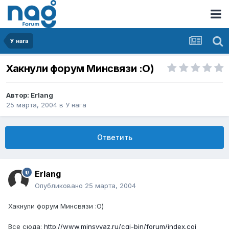
У нага
Хакнули форум Минсвязи :О)
Автор:
Erlang
25 марта, 2004
в
У нага
Ответить
Erlang
Опубликовано
25 марта, 2004
Хакнули форум Минсвязи :О)
Все сюда:
http://www.minsvyaz.ru/cgi-bin/forum/index.cgi