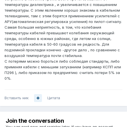
температуры диэлектрика , и увеличивается с повышением
температуры. С этим явлением хорошо знакомы в кабельном
телевидении, там с этим борятся применением усилителей с
АРУ(автоматическая регулировка усиления) по пилот-сигналу.
Самая большая неприятность, в том, что колебания
температуры кабелей превышают колебания окружающей
среды, особенно в южных районах, где летом на солнце,
температура кабеля в 50-60 градусов не редкость. Для
подземной прокладки конечно -другое дело , по сравнению с
воздушкой температура почти стабильна.
С потерями можно бороться либо соблюдая стандарты, либо
применяя кабели с меньшим затуханием (например КСПП или
П296 ), либо приказом по предприятию: считать потери 5% за
0%.
Вставить ник
Цитата
Join the conversation
You can post now and register later. If you have an account,