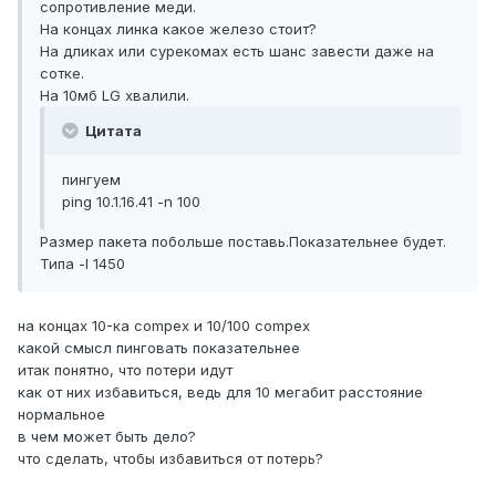
сопротивление меди.
На концах линка какое железо стоит?
На дликах или сурекомах есть шанс завести даже на
сотке.
На 10мб LG хвалили.
Цитата
пингуем
ping 10.1.16.41 -n 100
Размер пакета побольше поставь.Показательнее будет.
Типа -l 1450
на концах 10-ка compex и 10/100 compex
какой смысл пинговать показательнее
итак понятно, что потери идут
как от них избавиться, ведь для 10 мегабит расстояние
нормальное
в чем может быть дело?
что сделать, чтобы избавиться от потерь?