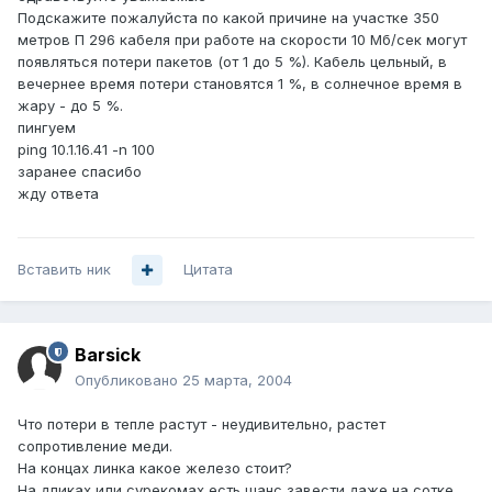
Подскажите пожалуйста по какой причине на участке 350
метров П 296 кабеля при работе на скорости 10 Мб/сек могут
появляться потери пакетов (от 1 до 5 %). Кабель цельный, в
вечернее время потери становятся 1 %, в солнечное время в
жару - до 5 %.
пингуем
ping 10.1.16.41 -n 100
заранее спасибо
жду ответа
Вставить ник
Цитата
Barsick
Опубликовано
25 марта, 2004
Что потери в тепле растут - неудивительно, растет
сопротивление меди.
На концах линка какое железо стоит?
На дликах или сурекомах есть шанс завести даже на сотке.