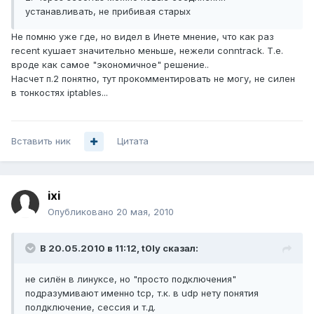
устанавливать, не прибивая старых
Не помню уже где, но видел в Инете мнение, что как раз
recent кушает значительно меньше, нежели conntrack. Т.е.
вроде как самое "экономичное" решение..
Насчет п.2 понятно, тут прокомментировать не могу, не силен
в тонкостях iptables...
Вставить ник
Цитата
ixi
Опубликовано
20 мая, 2010
В 20.05.2010 в 11:12, t0ly сказал:
не силён в линуксе, но "просто подключения"
подразумивают именно tcp, т.к. в udp нету понятия
полдключение, сессия и т.д.