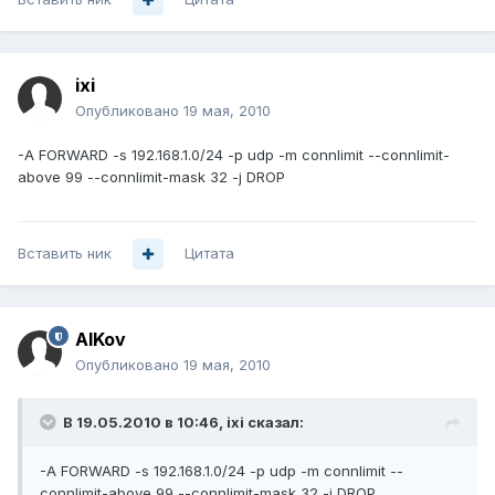
ixi
Опубликовано
19 мая, 2010
-A FORWARD -s 192.168.1.0/24 -p udp -m connlimit --connlimit-
above 99 --connlimit-mask 32 -j DROP
Вставить ник
Цитата
AlKov
Опубликовано
19 мая, 2010
В 19.05.2010 в 10:46, ixi сказал:
-A FORWARD -s 192.168.1.0/24 -p udp -m connlimit --
connlimit-above 99 --connlimit-mask 32 -j DROP