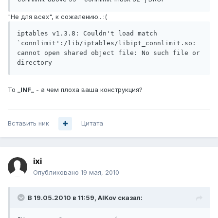
"Не для всех", к сожалению.. :(
iptables v1.3.8: Couldn't load match 
`connlimit':/lib/iptables/libipt_connlimit.so: 
cannot open shared object file: No such file or 
directory
To
_INF_
- а чем плоха ваша конструкция?
Вставить ник
Цитата
ixi
Опубликовано
19 мая, 2010
В 19.05.2010 в 11:59, AlKov сказал: