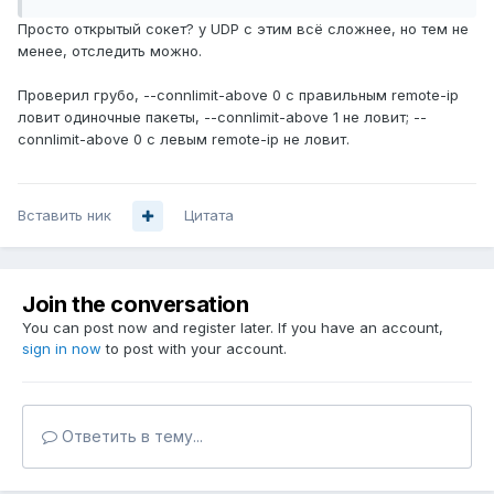
Просто открытый сокет? у UDP с этим всё сложнее, но тем не
менее, отследить можно.
Проверил грубо, --connlimit-above 0 с правильным remote-ip
ловит одиночные пакеты, --connlimit-above 1 не ловит; --
connlimit-above 0 с левым remote-ip не ловит.
Вставить ник
Цитата
Join the conversation
You can post now and register later. If you have an account,
sign in now
to post with your account.
Ответить в тему...