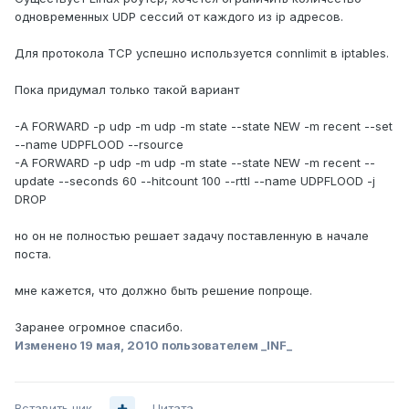
одновременных UDP сессий от каждого из ip адресов.
Для протокола TCP успешно используется connlimit в iptables.
Пока придумал только такой вариант
-A FORWARD -p udp -m udp -m state --state NEW -m recent --set
--name UDPFLOOD --rsource
-A FORWARD -p udp -m udp -m state --state NEW -m recent --
update --seconds 60 --hitcount 100 --rttl --name UDPFLOOD -j
DROP
но он не полностью решает задачу поставленную в начале
поста.
мне кажется, что должно быть решение попроще.
Заранее огромное спасибо.
Изменено
19 мая, 2010
пользователем _INF_
Вставить ник
Цитата