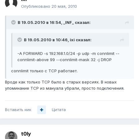
Опубликовано
20 мая, 2010
В 19.05.2010 в 16:54, _INF_ сказал:
В 19.05.2010 в 10:46, ixi сказал:
-A FORWARD -s 192.168.1.0/24 -p udp -m connlimit --
connlimit-above 99 --connlimit-mask 32 -j DROP
connlimit только с TCP работает.
Вроде как только TCP было в старых версиях. В новых
упоминание TCP из мануала убрали, просто подключения.
Вставить ник
Цитата
t0ly