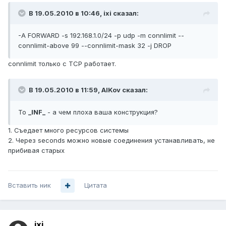
В 19.05.2010 в 10:46, ixi сказал:
-A FORWARD -s 192.168.1.0/24 -p udp -m connlimit --
connlimit-above 99 --connlimit-mask 32 -j DROP
connlimit только с TCP работает.
В 19.05.2010 в 11:59, AlKov сказал:
To
_INF_
- а чем плоха ваша конструкция?
1. Съедает много ресурсов системы
2. Через seconds можно новые соединения устанавливать, не
прибивая старых
Вставить ник
Цитата
ixi