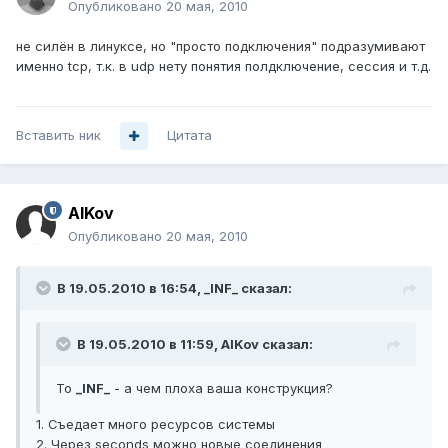
Опубликовано
20 мая, 2010
не силён в линуксе, но "просто подключения" подразумивают
именно tcp, т.к. в udp нету понятия полдключение, сессия и т.д.
Вставить ник
Цитата
AlKov
Опубликовано
20 мая, 2010
В 19.05.2010 в 16:54, _INF_ сказал:
В 19.05.2010 в 11:59, AlKov сказал:
To
_INF_
- а чем плоха ваша конструкция?
1. Съедает много ресурсов системы
2. Через seconds можно новые соединения