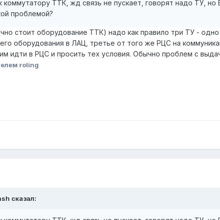
коммутатору ТТК, жд связь не пускает, говорят надо ТУ, но В
кой проблемой?
ычно стоит оборудование ТТК) надо как правило три ТУ - одн
оего оборудования в ЛАЦ, третье от того же РЦС на коммуника
ним идти в РЦС и просить тех условия. Обычно проблем с выд
елем roling
ash сказал: