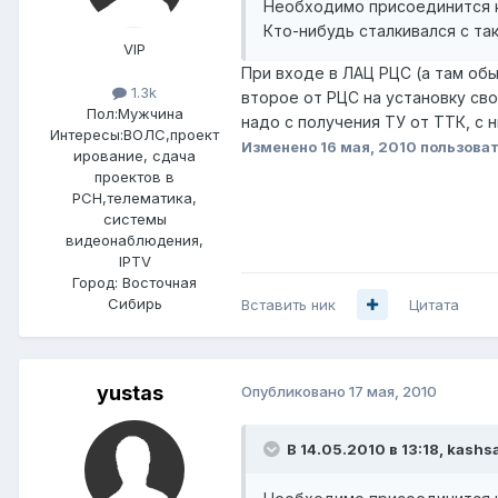
Необходимо присоединится к 
Кто-нибудь сталкивался с та
VIP
При входе в ЛАЦ РЦС (а там об
1.3k
второе от РЦС на установку св
Пол:
Мужчина
надо с получения ТУ от ТТК, с 
Интересы:
ВОЛС,проект
Изменено
16 мая, 2010
пользоват
ирование, сдача
проектов в
РСН,телематика,
системы
видеонаблюдения,
IPTV
Город:
Восточная
Сибирь
Вставить ник
Цитата
yustas
Опубликовано
17 мая, 2010
В 14.05.2010 в 13:18, kashs