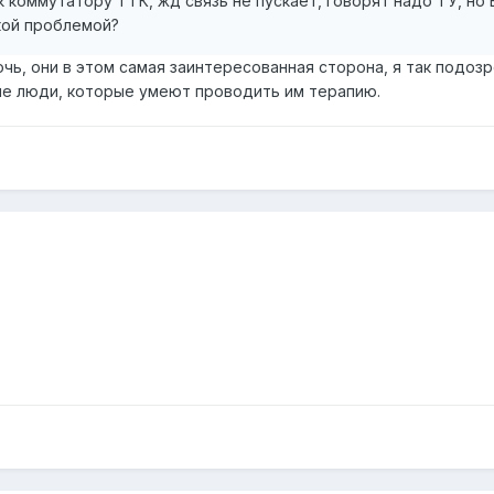
коммутатору ТТК, жд связь не пускает, говорят надо ТУ, но В
кой проблемой?
чь, они в этом самая заинтересованная сторона, я так подоз
ые люди, которые умеют проводить им терапию.