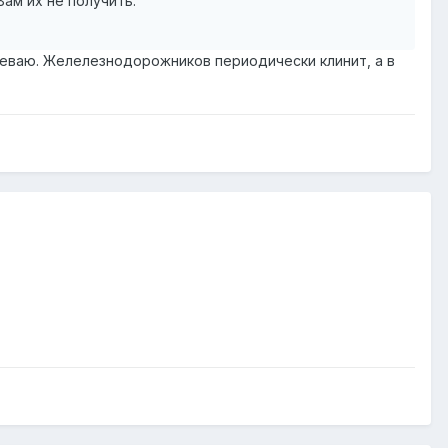
ам их не получить.
реваю. Желелезнодорожников периодически клинит, а в