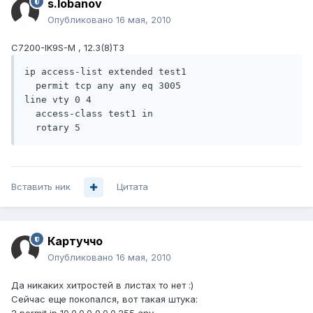
s.lobanov
Опубликовано
16 мая, 2010
C7200-IK9S-M , 12.3(8)T3
ip access-list extended test1

  permit tcp any any eq 3005

line vty 0 4

  access-class test1 in

  rotary 5
Вставить ник
Цитата
Картуччо
Опубликовано
16 мая, 2010
Да никаких хитростей в листах то нет :)
Сейчас еще покопался, вот такая штука: