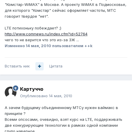
"Комстар-WiMAX" в Москве. А проекту WiMAХ в Подмосковье,
для которого "Комстар" сейчас оформляет частоты, МТС
говорит твердое "нет".
LTE потихоньку побеждает? ;)
http://www.comnews.ru/index.cfm?id=52764
чего то не верится что это из-за 3Ж ...
Изменено
14 мая, 2010
пользователем ++k
Вставить ник
Цитата
Картуччо
Опубликовано
14 мая, 2010
А зачем будущему объединенному МТСу нужен ваймакс в
принципе ?
Всеми опсосами, очевидно, взят курс на LTE, поддерживать
две конкурирующие технологии в рамках одной компании
глупо наверное.