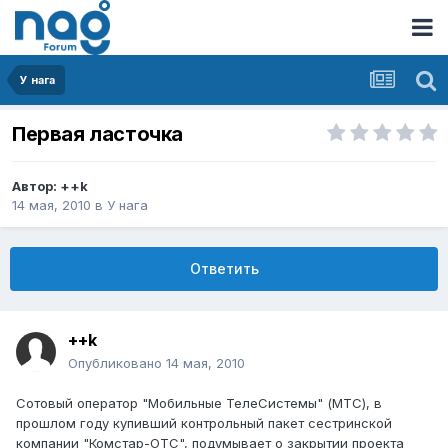
У нага
Первая ласточка
Автор:
++k
14 мая, 2010
в
У нага
Ответить
++k
Опубликовано
14 мая, 2010
Сотовый оператор "Мобильные ТелеСистемы" (МТС), в
прошлом году купивший контрольный пакет сестринской
компании "Комстар-ОТС", подумывает о закрытии проекта