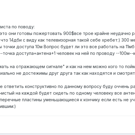
иста по поводу:
 это они готовы пожертовать 900$все трое крайне неудачно
 что 14дби с виду как телевизорная такой себе хребет:) 300 м
 точки доступа 10м Вопрос будет ли это все работать на 11мб
-точка доступа+антена+1 человек на ней по проводу --100м--к
мать на отражающем сигнале" и как на нем можно кого то пой
пиально не достежимы друг друга так как находятся и смотрят
е ответить конструктивно по данному вопросу буду оччень ра
истый на каждой будет сидеть по одному человеку все антены
перечные пластины уменьшающиеся к кончику если есть не у
ившим:)