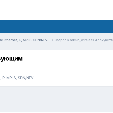
Ethernet, IP, MPLS, SDN/NFV...
Вопрос к admin_wireless и сочувс
твующим
IP, MPLS, SDN/NFV...