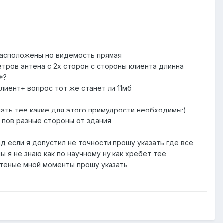
 расположены но видемость прямая
етров антена с 2х сторон с стороны клиента длинна
*?
лиент+ вопрос тот же станет ли 11мб
мать тее какие для этого примудрости необходимы:)
 пов разные стороны от здания
д если я допустил не точности прошу указать где все
 я не знаю как по научному ну как хребет тее
чтеные мной моменты прошу указать