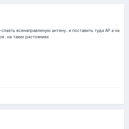
-спаять всенаправленую антену.. и поставить туда АР а на
е.. на таких растояниях