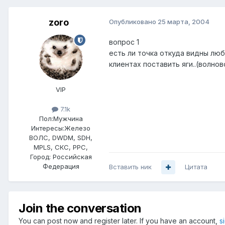
zoro
Опубликовано
25 марта, 2004
вопрос 1
есть ли точка откуда видны люб
клиентах поставить яги..(волнов
VIP
7.1k
Пол:
Мужчина
Интересы:
Железо
ВОЛС, DWDM, SDH,
MPLS, СКС, РРС,
Город:
Российская
Федерация
Вставить ник
Цитата
Join the conversation
You can post now and register later. If you have an account,
s