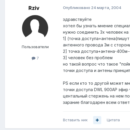
Rziv
Опубликовано
24 марта, 2004
здравствуйте
хотел бы узнать мнение специал
нужно соединить 3х человек на
1] (точка доступа+антена(пишут
антенного провода 3м с стороны
Пользователи
2] точка доступа+антена-400м--
3] человек без проблем
7
но такой вопрос что такое "пой
точки доступа и антены принци
PS если кто то другой может мн
точки доступа DWL 900AP эфир ч
центальный стержень на нем по
зарание благодарен всем ответ
Вставить ник
Цитата