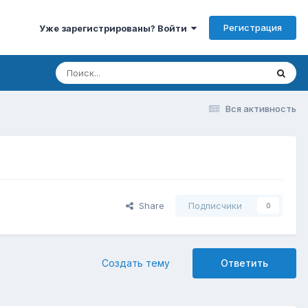
Регистрация
Уже зарегистрированы? Войти
Вся активность
Share
Подписчики
0
Создать тему
Ответить